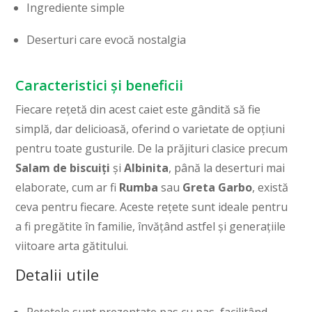
Ingrediente simple
Deserturi care evocă nostalgia
Caracteristici și beneficii
Fiecare rețetă din acest caiet este gândită să fie
simplă, dar delicioasă, oferind o varietate de opțiuni
pentru toate gusturile. De la prăjituri clasice precum
Salam de biscuiți
și
Albinita
, până la deserturi mai
elaborate, cum ar fi
Rumba
sau
Greta Garbo
, există
ceva pentru fiecare. Aceste rețete sunt ideale pentru
a fi pregătite în familie, învățând astfel și generațiile
viitoare arta gătitului.
Detalii utile