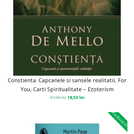
Constienta. Capcanele si sansele realitatii, For
You, Carti Spiritualitate – Ezoterism
37,00
lei
18,50
lei
Reduceri!