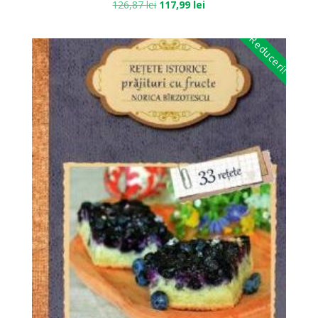
126,87
lei
117,99
lei
Reduceri!