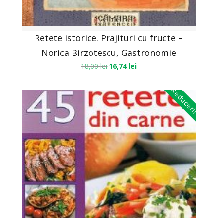
Retete istorice. Prajituri cu fructe –
Norica Birzotescu, Gastronomie
18,00
lei
16,74
lei
Reduceri!