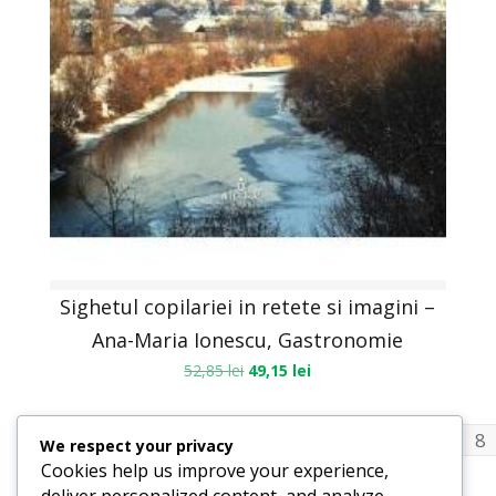
Sighetul copilariei in retete si imagini –
Ana-Maria Ionescu, Gastronomie
52,85
lei
49,15
lei
1
2
3
4
6
7
8
…
We respect your privacy
Cookies help us improve your experience,
deliver personalized content, and analyze