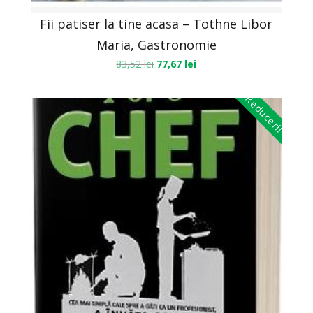
Fii patiser la tine acasa – Tothne Libor
Maria, Gastronomie
83,52
lei
77,67
lei
Reduceri!