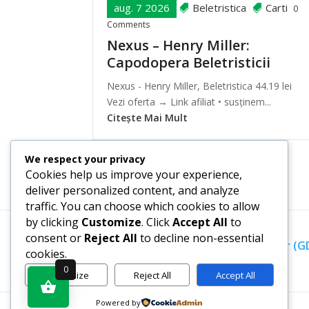
aug. 7 2026
Beletristica
Carti
0
Comments
Nexus – Henry Miller:
Capodopera Beletristicii
Nexus - Henry Miller, Beletristica 44.19 lei
Vezi oferta → Link afiliat • susținem...
Citește Mai Mult
We respect your privacy
Cookies help us improve your experience,
deliver personalized content, and analyze
traffic. You can choose which cookies to allow
by clicking
Customize
. Click
Accept All
to
consent or
Reject All
to decline non-essential
Termeni, Condiții & Protecția Datelor (
cookies.
0
Customize
Reject All
Accept All
Powered by