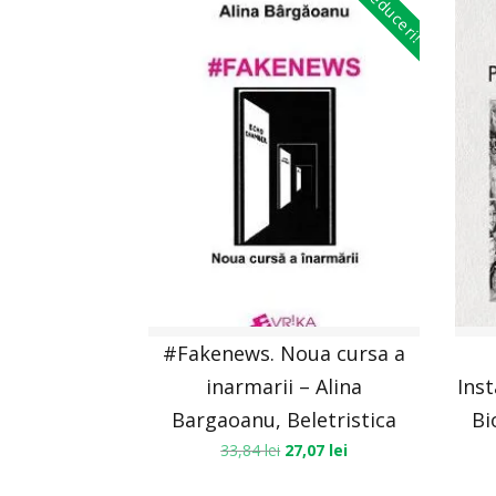
Reduceri!
#Fakenews. Noua cursa a
inarmarii – Alina
Inst
Bargaoanu, Beletristica
Bi
33,84
lei
27,07
lei