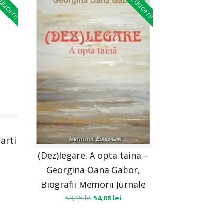
duceri!
Reduceri!
arti
(Dez)legare. A opta taina –
Georgina Oana Gabor,
Biografii Memorii Jurnale
58,15
lei
54,08
lei