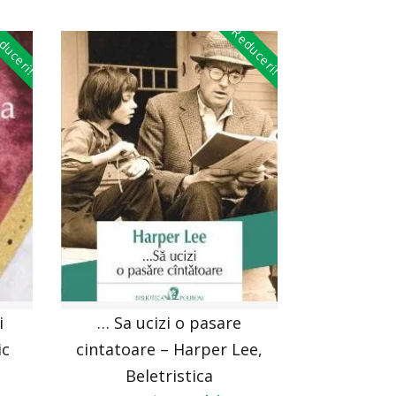
duceri!
Reduceri!
i
… Sa ucizi o pasare
ic
cintatoare – Harper Lee,
Beletristica