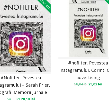
Reduceri!
Re
#nofilter. Povestea
Instagramului, Corint, C
advertising
#Nofilter. Povestea
58,04
lei
29,02
lei
agramului – Sarah Frier,
ografii Memorii Jurnale
54,90
lei
20,10
lei