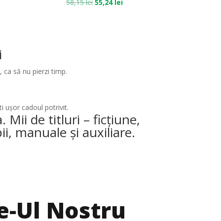
58,15
lei
55,24
lei
i
, ca să nu pierzi timp.
i ușor cadoul potrivit.
Mii de titluri – ficțiune,
i, manuale și auxiliare.
te-Ul Nostru