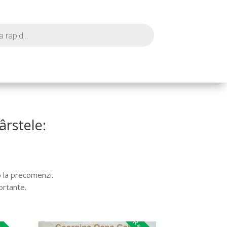
ârstele:
o la precomenzi.
ortante.