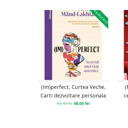
Reduceri!
(Im)perfect, Curtea Veche,
(
Carti dezvoltare personala
c
63,43
lei
48,00
lei