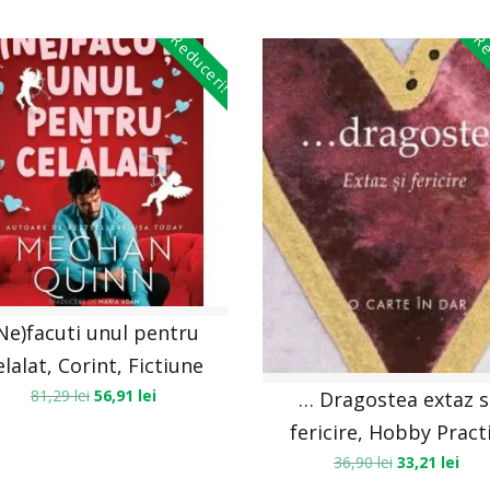
Reduceri!
Re
Ne)facuti unul pentru
elalat, Corint, Fictiune
81,29
lei
56,91
lei
… Dragostea extaz s
fericire, Hobby Pract
36,90
lei
33,21
lei