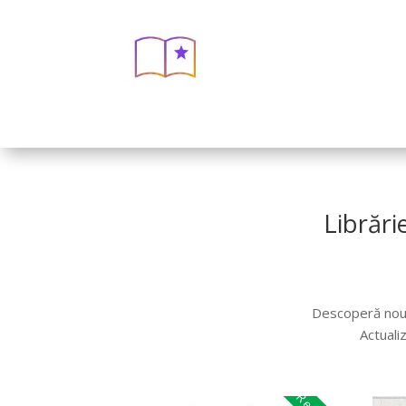
Librări
Descoperă noută
Actuali