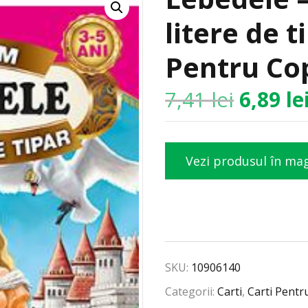
litere de t
Pentru Cop
7,41
lei
6,89
le
Vezi produsul în ma
SKU:
10906140
Categorii:
Carti
,
Carti Pentr