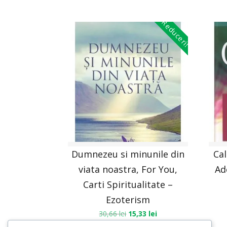
Reduceri!
Dumnezeu si minunile din
Cal
viata noastra, For You,
Ad
Carti Spiritualitate –
Ezoterism
30,66
lei
15,33
lei