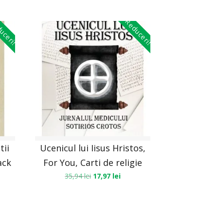
uceri!
Reduceri!
tii
Ucenicul lui Iisus Hristos,
ack
For You, Carti de religie
35,94
lei
17,97
lei