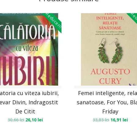
Reduceri!
Red
atoria cu viteza iubirii,
Femei inteligente, rela
evar Divin, Indragostit
sanatoase, For You, Bl
De Citit
Friday
30,66
lei
26,10
lei
33,83
lei
16,91
lei