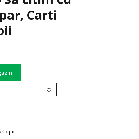
ipar, Carti
ii
i
gazin
u Copii