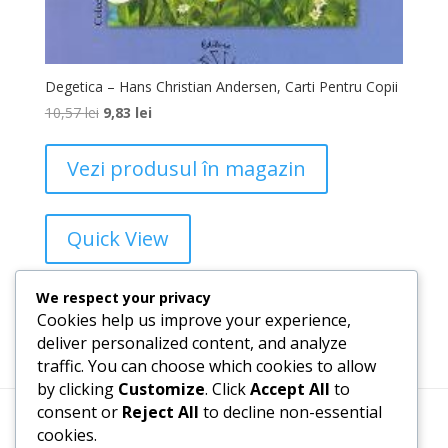
Degetica – Hans Christian Andersen, Carti Pentru Copii
10,57
lei
9,83
lei
Vezi produsul în magazin
Quick View
Add to Wishlist
We respect your privacy
Cookies help us improve your experience,
deliver personalized content, and analyze
traffic. You can choose which cookies to allow
1
2
3
→
by clicking
Customize
. Click
Accept All
to
consent or
Reject All
to decline non-essential
cookies.
Termeni, Condiții & Protecția Datelor (GDPR)