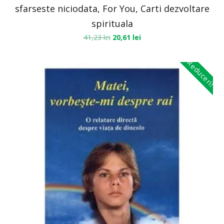
sfarseste niciodata, For You, Carti dezvoltare
spirituala
41,23
lei
20,61
lei
Reduceri!