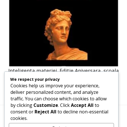
Inteligenta materiei. Editie Aniversara, scoala
ardeleana, Filozofie
We respect your privacy
Cookies help us improve your experience,
deliver personalized content, and analyze
traffic. You can choose which cookies to allow
by clicking
Customize
. Click
Accept All
to
consent or
Reject All
to decline non-essential
cookies.
Termeni, Condiții & Protecția Datelor (GDPR)