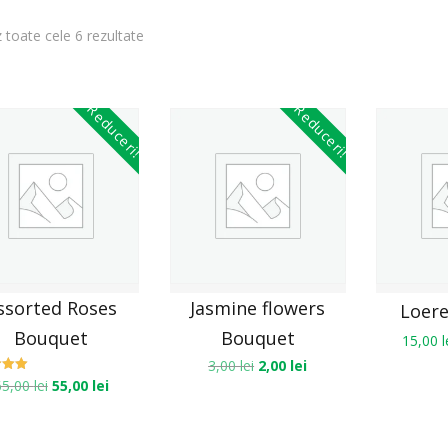
z toate cele 6 rezultate
Reduceri!
Reduceri!
ssorted Roses
Jasmine flowers
Loer
Bouquet
Bouquet
15,00
l
3,00
lei
2,00
lei
at la
65,00
lei
55,00
lei
00
 5