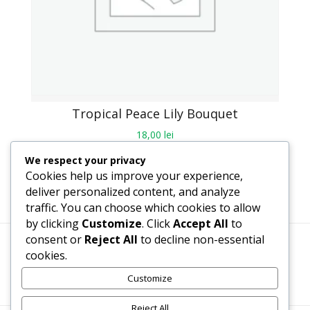
Tropical Peace Lily Bouquet
18,00
lei
We respect your privacy
Cookies help us improve your experience,
deliver personalized content, and analyze
traffic. You can choose which cookies to allow
by clicking
Customize
. Click
Accept All
to
consent or
Reject All
to decline non-essential
cookies.
Termeni, Condiții & Protecția Datelor (GDPR)
Customize
Reject All