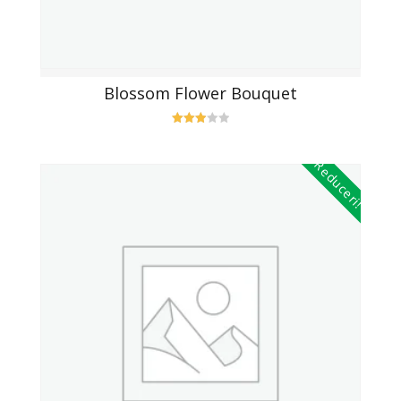
Blossom Flower Bouquet
Evaluat
la
3.00
Reduceri!
din 5