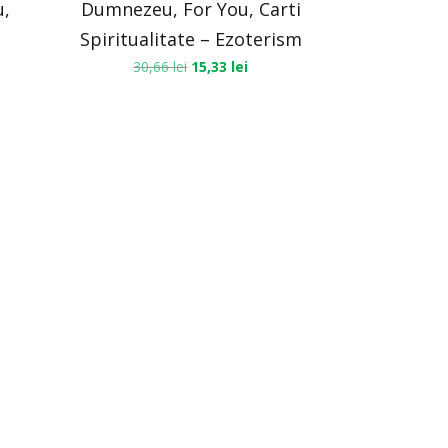
u,
Dumnezeu, For You, Carti
–
Spiritualitate – Ezoterism
30,66
lei
15,33
lei