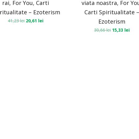
rai, For You, Carti
viata noastra, For Yo
ritualitate – Ezoterism
Carti Spiritualitate 
41,23
lei
20,61
lei
Ezoterism
30,66
lei
15,33
lei