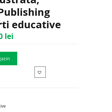
Publishing
ti educative
60
lei
gazin
tive