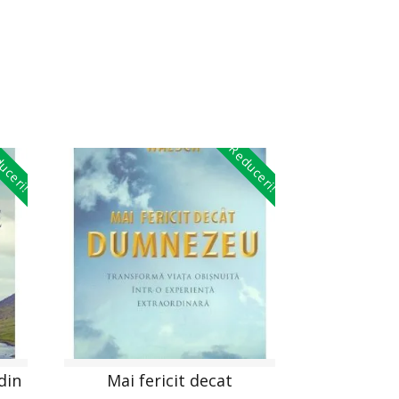
uceri!
Reduceri!
din
Mai fericit decat