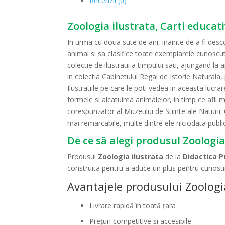
Recenzii (0)
Zoologia ilustrata, Carti educat
In urma cu doua sute de ani, inainte de a fi des
animal si sa clasifice toate exemplarele cunoscut
colectie de ilustratii a timpului sau, ajungand la
in colectia Cabinetului Regal de Istorie Naturala,
Ilustratiile pe care le poti vedea in aceasta lucra
formele si alcatuirea animalelor, in timp ce afli 
corespunzator al Muzeului de Stiinte ale Naturii.
mai remarcabile, multe dintre ele niciodata publi
De ce să alegi produsul Zoologia
Produsul
Zoologia ilustrata
de la
Didactica P
construita pentru a aduce un plus pentru cunostin
Avantajele produsului Zoologia
Livrare rapidă în toată țara
Prețuri competitive și accesibile