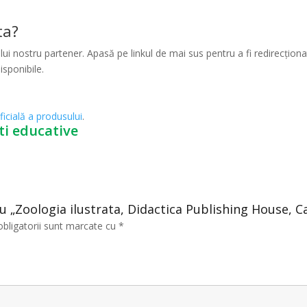
ta?
ui nostru partener. Apasă pe linkul de mai sus pentru a fi redirecționat
isponibile.
ficială a produsului
.
ti educative
ru „Zoologia ilustrata, Didactica Publishing House, C
obligatorii sunt marcate cu
*