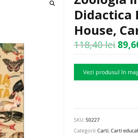
Didactica 
House, Car
118,40
lei
89,
Vezi produsul în ma
SKU:
50227
Categorii:
Carti
,
Carti educa