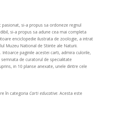
st pasionat, si-a propus sa ordoneze regnul
redibil, si-a propus sa adune cea mai completa
itoare enciclopedie ilustrata de zoologie, a intrat
lul Muzeu National de Stiinte ale Naturii.
 Intoarce paginile acestei carti, admira culorile,
te semnata de curatorul de specialitate
prins, in 10 planse anexate, unele dintre cele
ere în categoria
Carti educative
. Acesta este