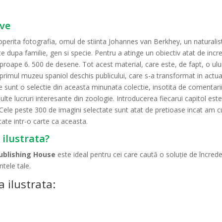
ive
coperita fotografia, omul de stiinta Johannes van Berkhey, un naturali
e dupa familie, gen si specie. Pentru a atinge un obiectiv atat de inc
 aproape 6. 500 de desene. Tot acest material, care este, de fapt, o ulu
 primul muzeu spaniol deschis publicului, care s-a transformat in actua
re sunt o selectie din aceasta minunata colectie, insotita de comentarii.
multe lucruri interesante din zoologie. Introducerea fiecarui capitol es
 Cele peste 300 de imagini selectate sunt atat de pretioase incat am cu
cate intr-o carte ca aceasta.
 ilustrata?
ublishing House
este ideal pentru cei care caută o soluție de încred
tele tale.
 ilustrata: