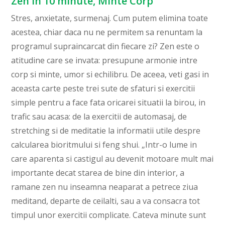
Zen in 10 minute, Minte Corp
Stres, anxietate, surmenaj. Cum putem elimina toate
acestea, chiar daca nu ne permitem sa renuntam la
programul supraincarcat din fiecare zi? Zen este o
atitudine care se invata: presupune armonie intre
corp si minte, umor si echilibru. De aceea, veti gasi in
aceasta carte peste trei sute de sfaturi si exercitii
simple pentru a face fata oricarei situatii la birou, in
trafic sau acasa: de la exercitii de automasaj, de
stretching si de meditatie la informatii utile despre
calcularea bioritmului si feng shui. „Intr-o lume in
care aparenta si castigul au devenit motoare mult mai
importante decat starea de bine din interior, a
ramane zen nu inseamna neaparat a petrece ziua
meditand, departe de ceilalti, sau a va consacra tot
timpul unor exercitii complicate. Cateva minute sunt