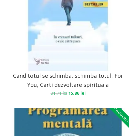
Cand totul se schimba, schimba totul, For
You, Carti dezvoltare spirituala
31,71
lei
15,86
lei
Reduceri!