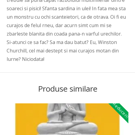
trebuie sa puna capat razboiului multimilenar dintre
soareci si pisici! Sfanta sardina in ulei! In fata mea sta
un monstru cu ochi scanteietori, ca de otrava. Oi fi eu
curajos de felul rneu, dar acurn simt cum mi se
zbarleste blanita din coada pana-n varful urechilor.
Si-atunci ce sa fac? Sa ma dau batut? Eu, Winston
Churchill, cel mai destept si mai curajos motan din
lurne? Niciodata!
Produse similare
Reduceri!