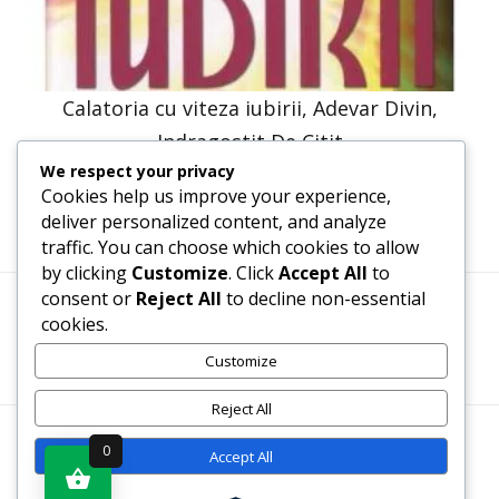
Calatoria cu viteza iubirii, Adevar Divin,
Indragostit De Citit
We respect your privacy
30,66
lei
26,10
lei
Cookies help us improve your experience,
deliver personalized content, and analyze
traffic. You can choose which cookies to allow
by clicking
Customize
. Click
Accept All
to
consent or
Reject All
to decline non-essential
cookies.
Termeni, Condiții & Protecția Datelor (GDPR)
Customize
Reject All
WWW.RECENZII-CARTI.RO ©2026 TOATE DREPTURILE
0
Accept All
REZERVATE