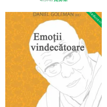
47,57
lei
36,00
lei
Reduceri!