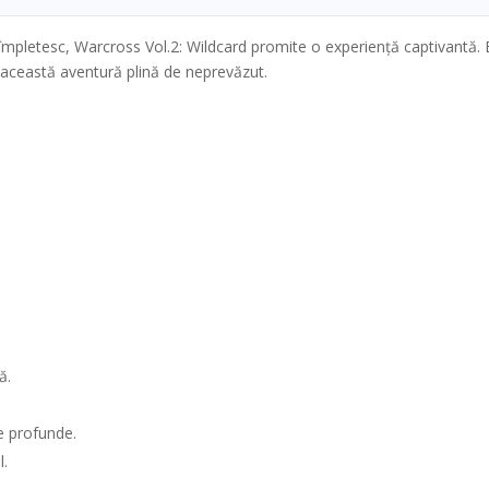
se împletesc, Warcross Vol.2: Wildcard promite o experiență captivantă. 
în această aventură plină de neprevăzut.
ă.
e profunde.
l.