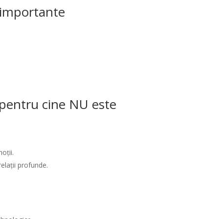
i importante
/ pentru cine NU este
oții.
elații profunde.