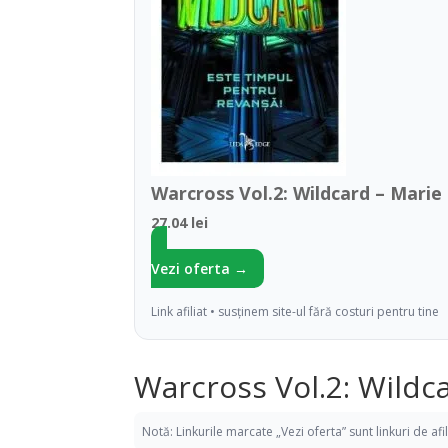
Warcross Vol.2: Wildcard – Marie 
27.04 lei
Vezi oferta →
Link afiliat • susținem site-ul fără costuri pentru tine
Warcross Vol.2: Wildc
Notă: Linkurile marcate „Vezi oferta” sunt linkuri de af