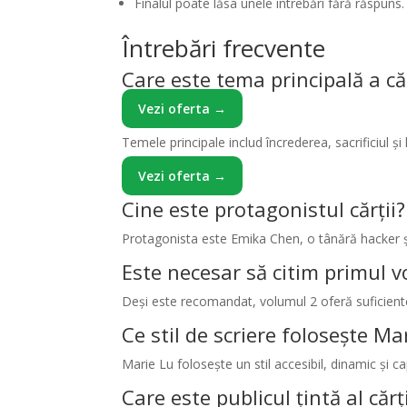
Finalul poate lăsa unele întrebări fără răspuns.
Întrebări frecvente
Care este tema principală a căr
Vezi oferta →
Temele principale includ încrederea, sacrificiul ș
Vezi oferta →
Cine este protagonistul cărții?
Protagonista este Emika Chen, o tânără hacker
Este necesar să citim primul 
Deși este recomandat, volumul 2 oferă suficiente i
Ce stil de scriere folosește Ma
Marie Lu folosește un stil accesibil, dinamic și cap
Care este publicul țintă al cărț