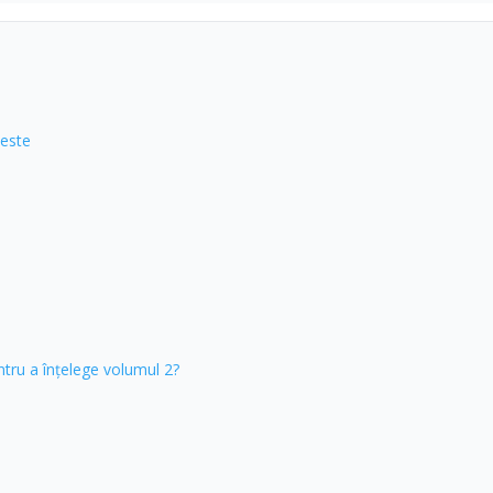
 este
ntru a înțelege volumul 2?