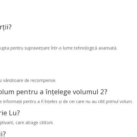
ții?
i lupta pentru supraviețuire într-o lume tehnologică avansată.
 și vânătoare de recompense.
volum pentru a înțelege volumul 2?
nformații pentru a fi înțeles și de cei care nu au citit primul volum.
rie Lu?
tivant, care atrage cititorii.
ii?