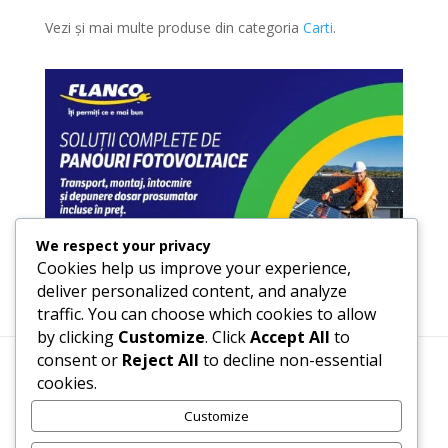
Vezi și mai multe produse din categoria
Carti
.
We respect your privacy
Cookies help us improve your experience,
deliver personalized content, and analyze
traffic. You can choose which cookies to allow
by clicking
Customize
. Click
Accept All
to
consent or
Reject All
to decline non-essential
cookies.
Termeni, Condiții & Protecția Datelor (GDPR)
Customize