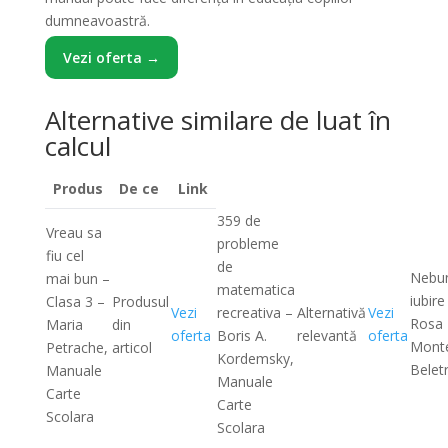
dumneavoastră.
Vezi oferta →
Alternative similare de luat în
calcul
Produs
De ce
Link
359 de
Vreau sa
probleme
fiu cel
de
Nebun
mai bun –
matematica
iubire
Clasa 3 –
Produsul
Vezi
recreativa –
Alternativă
Vezi
Rosa
Maria
din
oferta
Boris A.
relevantă
oferta
Monte
Petrache,
articol
Kordemsky,
Beletr
Manuale
Manuale
Carte
Carte
Scolara
Scolara