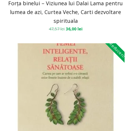
Forța binelui – Viziunea lui Dalai Lama pentru
lumea de azi, Curtea Veche, Carti dezvoltare
spirituala
47,57
lei
36,00
lei
Reduceri!