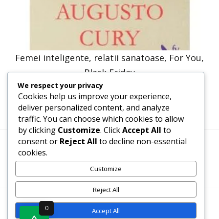
Femei inteligente, relatii sanatoase, For You,
Black Friday
We respect your privacy
33,83
lei
16,91
lei
Cookies help us improve your experience,
deliver personalized content, and analyze
traffic. You can choose which cookies to allow
by clicking
Customize
. Click
Accept All
to
consent or
Reject All
to decline non-essential
cookies.
Termeni, Condiții & Protecția Datelor (GDPR)
Customize
Reject All
WWW.RECENZII-CARTI.RO ©2026 TOATE DREPTURILE
0
Accept All
REZERVATE