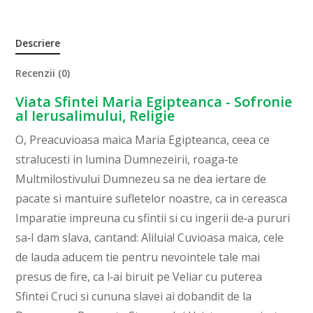
Descriere
Recenzii (0)
Viata Sfintei Maria Egipteanca - Sofronie
al Ierusalimului, Religie
O, Preacuvioasa maica Maria Egipteanca, ceea ce
stralucesti in lumina Dumnezeirii, roaga‑te
Multmilostivului Dumnezeu sa ne dea iertare de
pacate si mantuire sufletelor noastre, ca in cereasca
Imparatie impreuna cu sfintii si cu ingerii de‑a pururi
sa‑I dam slava, cantand: Aliluia! Cuvioasa maica, cele
de lauda aducem tie pentru nevointele tale mai
presus de fire, ca l‑ai biruit pe Veliar cu puterea
Sfintei Cruci si cununa slavei ai dobandit de la