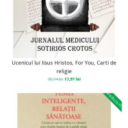
Ucenicul lui Iisus Hristos, For You, Carti de
religie
35,94
lei
17,97
lei
Reduceri!