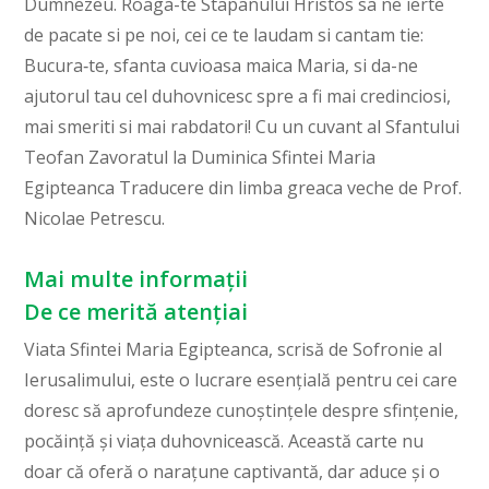
Dumnezeu. Roaga-te Stapanului Hristos sa ne ierte
de pacate si pe noi, cei ce te laudam si cantam tie:
Bucura‑te, sfanta cuvioasa maica Maria, si da-ne
ajutorul tau cel duhovnicesc spre a fi mai credinciosi,
mai smeriti si mai rabdatori! Cu un cuvant al Sfantului
Teofan Zavoratul la Duminica Sfintei Maria
Egipteanca Traducere din limba greaca veche de Prof.
Nicolae Petrescu.
Mai multe informații
De ce merită atențiai
Viata Sfintei Maria Egipteanca, scrisă de Sofronie al
Ierusalimului, este o lucrare esențială pentru cei care
doresc să aprofundeze cunoștințele despre sfințenie,
pocăință și viața duhovnicească. Această carte nu
doar că oferă o narațune captivantă, dar aduce și o