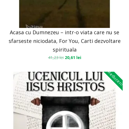
Acasa cu Dumnezeu – intr-o viata care nu se
sfarseste niciodata, For You, Carti dezvoltare
spirituala
41,23
lei
20,61
lei
Reduceri!