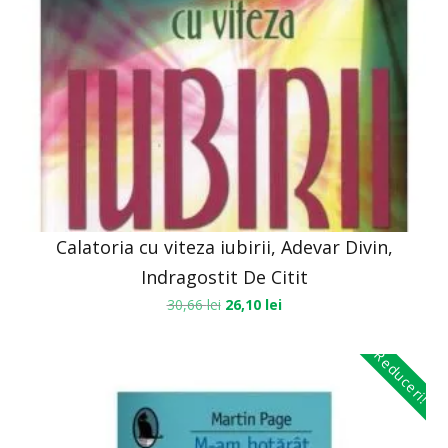
Calatoria cu viteza iubirii, Adevar Divin,
Indragostit De Citit
30,66
lei
26,10
lei
Reduceri!