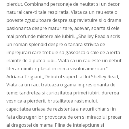
pierdut. Combinand personaje de neuitat si un decor
natural care-ti taie respiratia, Viata ca un rau este o
poveste zguduitoare despre supravietuire si o drama
pasionanta despre maturizare, adevar, soarta si cele
mai profunde mistere ale iubirii. „Shelley Read a scris
un roman splendid despre o tanara strivita de
imprejurari care trebuie sa gaseasca o cale de a ierta
inainte de a putea iubi... Viata ca un rau este un debut
literar uimitor plasat in inima visului american.“
Adriana Trigiani „Debutul superb al lui Shelley Read,
Viata ca un rau, trateaza o gama impresionanta de
teme: tandretea si curiozitatea primei iubiri, durerea
vesnica a pierderii, brutalitatea rasismului,
capacitatea uriasa de rezistenta a naturii chiar si in
fata distrugerilor provocate de om si miracolul precar
al dragostei de mama. Plina de intelepciune si