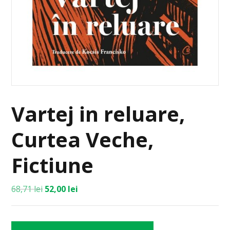
Vartej in reluare,
Curtea Veche,
Fictiune
68,71
lei
52,00
lei