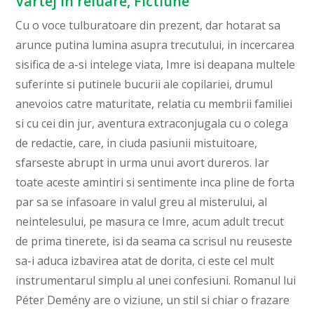
Vartej in reluare, Fictiune
Cu o voce tulburatoare din prezent, dar hotarat sa
arunce putina lumina asupra trecutului, in incercarea
sisifica de a-si intelege viata, Imre isi deapana multele
suferinte si putinele bucurii ale copilariei, drumul
anevoios catre maturitate, relatia cu membrii familiei
si cu cei din jur, aventura extraconjugala cu o colega
de redactie, care, in ciuda pasiunii mistuitoare,
sfarseste abrupt in urma unui avort dureros. Iar
toate aceste amintiri si sentimente inca pline de forta
par sa se infasoare in valul greu al misterului, al
neintelesului, pe masura ce Imre, acum adult trecut
de prima tinerete, isi da seama ca scrisul nu reuseste
sa-i aduca izbavirea atat de dorita, ci este cel mult
instrumentarul simplu al unei confesiuni. Romanul lui
Péter Demény are o viziune, un stil si chiar o frazare