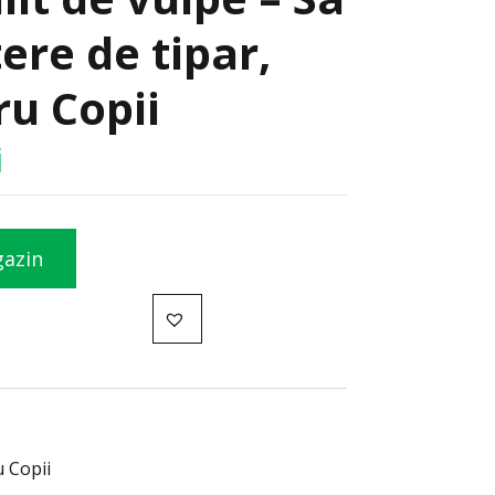
tere de tipar,
ru Copii
i
gazin
u Copii