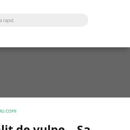
RU COPII
lit de vulpe – Sa