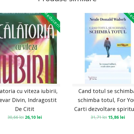
Reduceri!
Red
atoria cu viteza iubirii,
Cand totul se schimb
evar Divin, Indragostit
schimba totul, For Yo
De Citit
Carti dezvoltare spirit
30,66
lei
26,10
lei
31,71
lei
15,86
lei