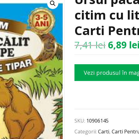
citim cu li
Carti Pent
7,41
lei
6,89
le
Vezi produsul în ma
SKU:
10906145
Categorii:
Carti
,
Carti Pentr