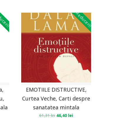
uceri!
Reduceri!
a,
EMOTIILE DISTRUCTIVE,
u,
Curtea Veche, Carti despre
uala
sanatatea mintala
61,31
lei
46,40
lei