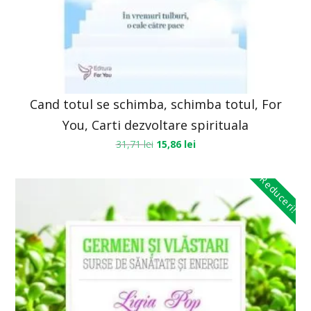
Cand totul se schimba, schimba totul, For
You, Carti dezvoltare spirituala
31,71
lei
15,86
lei
Reduceri!