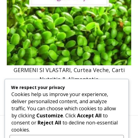
GERMENI SI VLASTARI, Curtea Veche, Carti
Nutritie & Alimentatie
We respect your privacy
41,23
lei
31,20
lei
Cookies help us improve your experience,
deliver personalized content, and analyze
traffic. You can choose which cookies to allow
by clicking
Customize
. Click
Accept All
to
consent or
Reject All
to decline non-essential
cookies.
Termeni, Condiții & Protecția Datelor (GDPR)