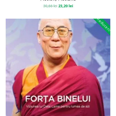
30,66
lei
23,20
lei
Reduceri!