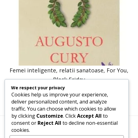
Femei inteligente, relatii sanatoase, For You,
Black Friday
We respect your privacy
33,83
lei
16,91
lei
Cookies help us improve your experience,
deliver personalized content, and analyze
traffic. You can choose which cookies to allow
by clicking
Customize
. Click
Accept All
to
consent or
Reject All
to decline non-essential
cookies.
Termeni, Condiții & Protecția Datelor (GDPR)