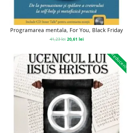
Programarea mentala, For You, Black Friday
41,23
lei
20,61
lei
Reduceri!