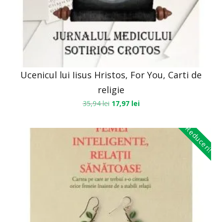
Ucenicul lui Iisus Hristos, For You, Carti de
religie
35,94
lei
17,97
lei
Reduceri!