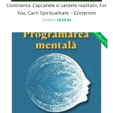
Constienta. Capcanele si sansele realitatii, For
You, Carti Spiritualitate – Ezoterism
37,00
lei
18,50
lei
Reduceri!