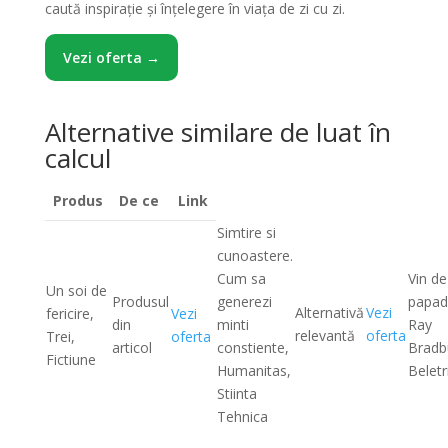
caută inspirație și înțelegere în viața de zi cu zi.
Vezi oferta →
Alternative similare de luat în
calcul
Produs
De ce
Link
Simtire si
cunoastere.
Cum sa
Vin de
Un soi de
Produsul
generezi
papad
Alternativă
Vezi
fericire,
Vezi
din
minti
Ray
relevantă
oferta
Trei,
oferta
articol
constiente,
Bradb
Fictiune
Humanitas,
Beletr
Stiinta
Tehnica