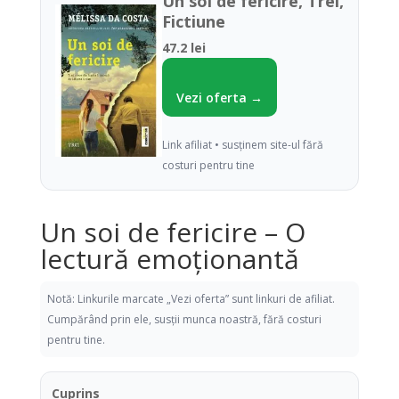
Un soi de fericire, Trei,
Fictiune
47.2 lei
Vezi oferta →
Link afiliat • susținem site-ul fără
costuri pentru tine
Un soi de fericire – O
lectură emoționantă
Notă: Linkurile marcate „Vezi oferta” sunt linkuri de afiliat.
Cumpărând prin ele, susții munca noastră, fără costuri
pentru tine.
Cuprins