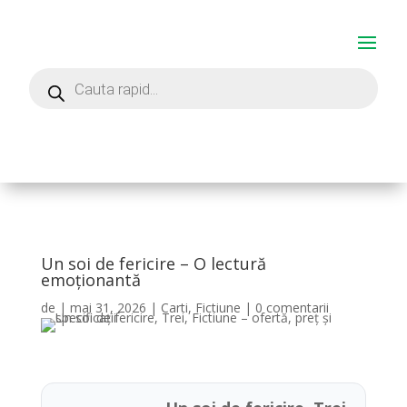
Un soi de fericire – O lectură
emoționantă
de
|
mai 31, 2026
|
Carti
,
Fictiune
|
0 comentarii