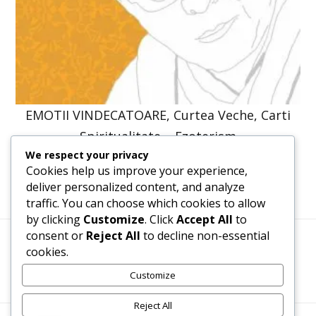
EMOTII VINDECATOARE, Curtea Veche, Carti
Spiritualitate – Ezoterism
We respect your privacy
52,86
lei
40,00
lei
Cookies help us improve your experience,
deliver personalized content, and analyze
traffic. You can choose which cookies to allow
by clicking
Customize
. Click
Accept All
to
consent or
Reject All
to decline non-essential
cookies.
Termeni, Condiții & Protecția Datelor (GDPR)
Customize
Reject All