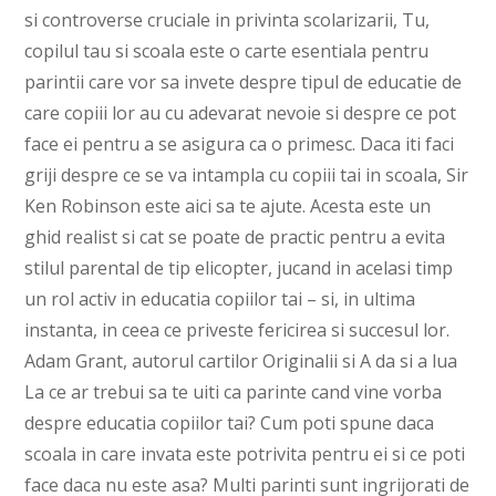
si controverse cruciale in privinta scolarizarii, Tu,
copilul tau si scoala este o carte esentiala pentru
parintii care vor sa invete despre tipul de educatie de
care copiii lor au cu adevarat nevoie si despre ce pot
face ei pentru a se asigura ca o primesc. Daca iti faci
griji despre ce se va intampla cu copiii tai in scoala, Sir
Ken Robinson este aici sa te ajute. Acesta este un
ghid realist si cat se poate de practic pentru a evita
stilul parental de tip elicopter, jucand in acelasi timp
un rol activ in educatia copiilor tai – si, in ultima
instanta, in ceea ce priveste fericirea si succesul lor.
Adam Grant, autorul cartilor Originalii si A da si a lua
La ce ar trebui sa te uiti ca parinte cand vine vorba
despre educatia copiilor tai? Cum poti spune daca
scoala in care invata este potrivita pentru ei si ce poti
face daca nu este asa? Multi parinti sunt ingrijorati de