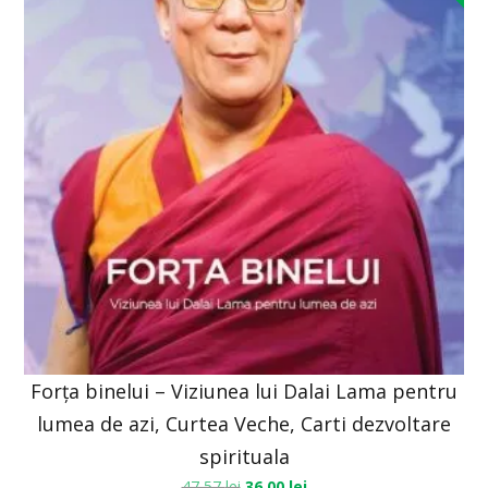
Forța binelui – Viziunea lui Dalai Lama pentru
lumea de azi, Curtea Veche, Carti dezvoltare
spirituala
47,57
lei
36,00
lei