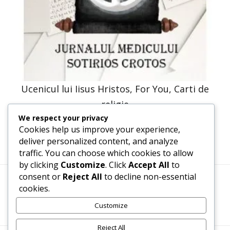
Ucenicul lui Iisus Hristos, For You, Carti de
religie
We respect your privacy
35,94
lei
17,97
lei
Cookies help us improve your experience,
deliver personalized content, and analyze
traffic. You can choose which cookies to allow
by clicking
Customize
. Click
Accept All
to
consent or
Reject All
to decline non-essential
cookies.
Termeni, Condiții & Protecția Datelor (GDPR)
Customize
Reject All