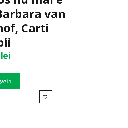
 Barbara van
of, Carti
ii
8
lei
gazin