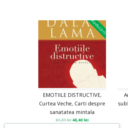
Reduceri!
EMOTIILE DISTRUCTIVE,
A
Curtea Veche, Carti despre
subl
sanatatea mintala
61,31
lei
46,40
lei