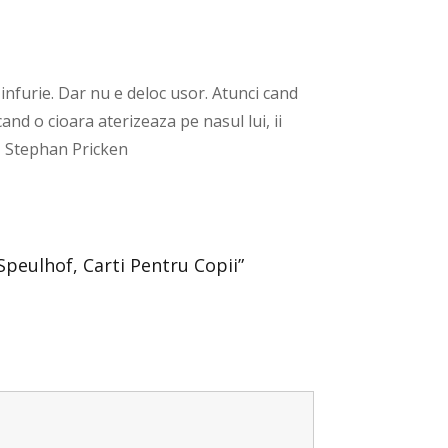
i infurie. Dar nu e deloc usor. Atunci cand
cand o cioara aterizeaza pe nasul lui, ii
d, Stephan Pricken
 Speulhof, Carti Pentru Copii”