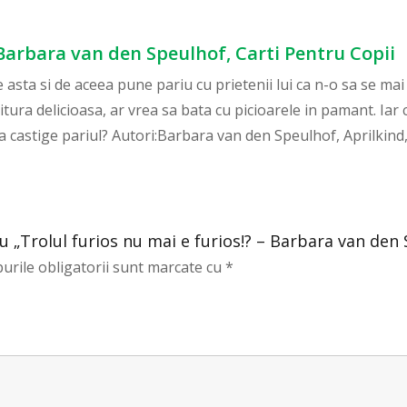
- Barbara van den Speulhof, Carti Pentru Copii
 de asta si de aceea pune pariu cu prietenii lui ca n-o sa se ma
jitura delicioasa, ar vrea sa bata cu picioarele in pamant. Iar 
l sa castige pariul? Autori:Barbara van den Speulhof, Aprilkin
ru „Trolul furios nu mai e furios!? – Barbara van den
urile obligatorii sunt marcate cu
*