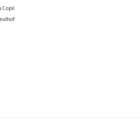
u Copii
eulhof