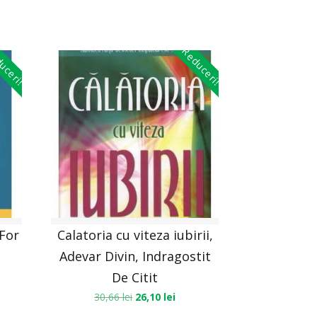
uceri!
Reduceri!
For
Calatoria cu viteza iubirii,
Adevar Divin, Indragostit
De Citit
30,66
lei
26,10
lei