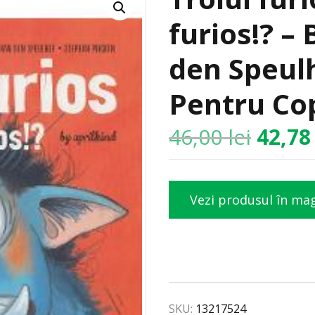
furios!? –
den Speulh
Pentru Cop
46,00
lei
42,7
Vezi produsul în ma
SKU:
13217524