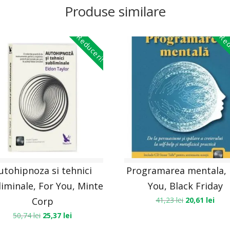
Produse similare
Reduceri!
Red
utohipnoza si tehnici
Programarea mentala, 
iminale, For You, Minte
You, Black Friday
Corp
41,23
lei
20,61
lei
50,74
lei
25,37
lei