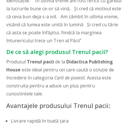
identitățile. “În ultima vreme am fost fericit cu gândul
la lucrurile bune ce-or să vină, Și cred că motivul este
că ceva bun deja s-a ivit. Am zâmbit în ultima vreme,
visând că lumea este unită în lumină Şi cred cu tărie
că asta se poate înfăptui, fiindcă la marginea
întunericului trece un Tren al Păcii”
De ce să alegi produsul Trenul pacii?
Produsul
Trenul pacii
de la
Didactica Publishing
House
este ideal pentru cei care caută o soluție de
încredere în categoria
Carti de povesti
. Acesta este
construita pentru a aduce un plus pentru
cunostintele tale.
Avantajele produsului Trenul pacii:
Livrare rapidă în toată țara