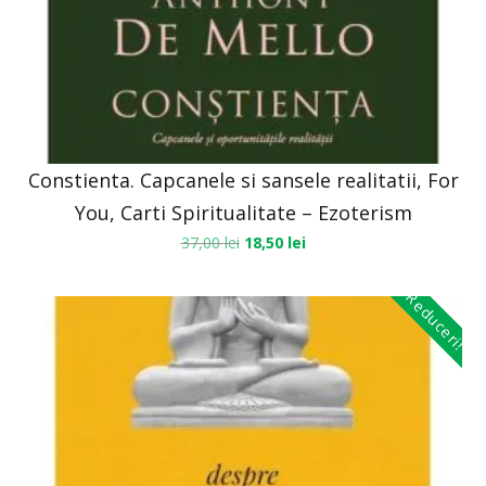
Constienta. Capcanele si sansele realitatii, For
You, Carti Spiritualitate – Ezoterism
37,00
lei
18,50
lei
Reduceri!