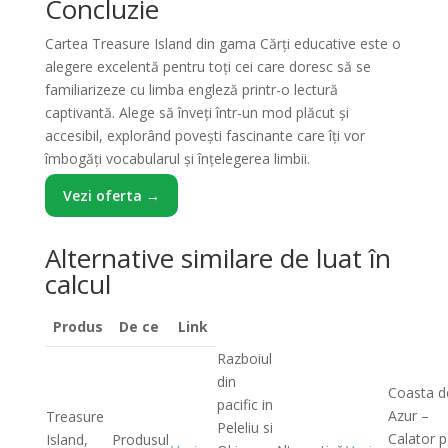
Concluzie
Cartea Treasure Island din gama Cărți educative este o
alegere excelentă pentru toți cei care doresc să se
familiarizeze cu limba engleză printr-o lectură
captivantă. Alege să înveți într-un mod plăcut și
accesibil, explorând povești fascinante care îți vor
îmbogăți vocabularul și înțelegerea limbii.
Vezi oferta →
Alternative similare de luat în
calcul
Produs
De ce
Link
Razboiul
din
Coasta d
pacific in
Azur –
Treasure
Peleliu si
Calator 
Island,
Produsul