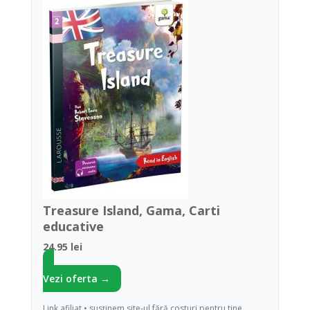
Treasure Island, Gama, Carti
educative
24.95 lei
Vezi oferta →
Link afiliat • susținem site-ul fără costuri pentru tine