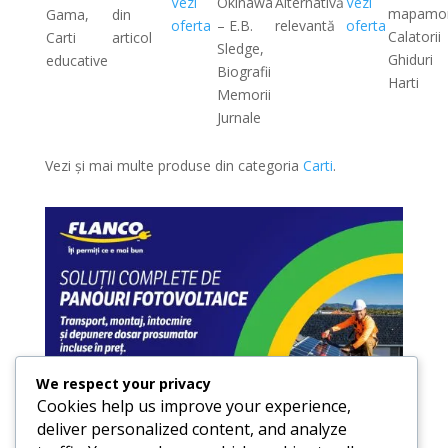
Vezi
Okinawa
Alternativă
Vezi
mapamo
Gama,
din
oferta
– E.B.
relevantă
oferta
Calatorii
Carti
articol
Sledge,
Ghiduri
educative
Biografii
Harti
Memorii
Jurnale
Vezi și mai multe produse din categoria
Carti
.
We respect your privacy
Cookies help us improve your experience,
deliver personalized content, and analyze