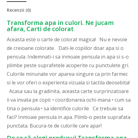
Recenzii (0)
Transforma apa in culori. Ne jucam
afara, Carti de colorat
Aceasta este o carte de colorat magica! Nu e nevoie
de creioane colorate. Dati-le copiilor doar apa si o
pensula. Indemnati-i sa inmoaie pensula in apa si s-o
plimbe peste suprafetele acoperite cu punctulete gri.
Culorile minunate vor aparea singure ca prin farmec
si le vor oferi o experienta vizuala si tactila deosebita!
Acasa sau la gradinita, aceasta carte surprinzatoare
ii va invata pe copii: • coordonarea ochi-mana • cum sa
tina o pensula • sa identifice culorile Ce trebuie sa
faci? Inmoaie pensula in apa. Plimb-o peste suprafata
punctata. Bucura-te de culorile care apar!
De ce să alegi produsul Transforma apa