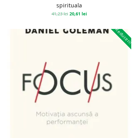
spirituala
41,23
lei
20,61
lei
Reduceri!