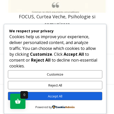
FOCUS, Curtea Veche, Psihologie si
comunicare
We respect your privacy
58,14
lei
44,00
lei
Cookies help us improve your experience,
deliver personalized content, and analyze
traffic. You can choose which cookies to allow
by clicking
Customize
. Click
Accept All
to
consent or
Reject All
to decline non-essential
cookies.
Termeni, Condiții & Protecția Datelor (GDPR)
Customize
Reject All
WWW.RECENZII-CARTI.RO ©2026 TOATE DREPTURILE
0
Accept All
REZERVATE
Powered by
Vezi produsul în magazin
SITE REALIZAT DE
WWW.PROWEB-DESIGN.RO