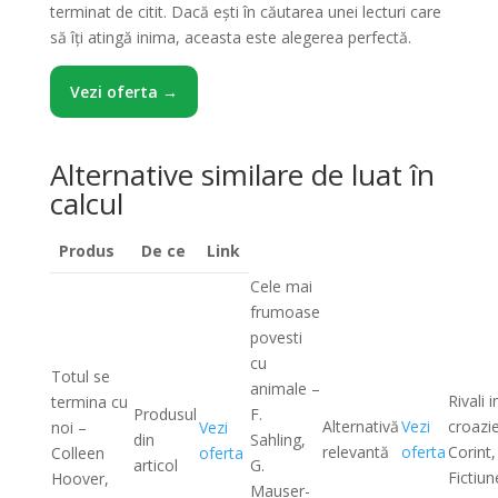
terminat de citit. Dacă ești în căutarea unei lecturi care
să îți atingă inima, aceasta este alegerea perfectă.
Vezi oferta →
Alternative similare de luat în
calcul
Produs
De ce
Link
Cele mai
frumoase
povesti
cu
Totul se
animale –
Rivali i
termina cu
Produsul
F.
Alternativă
Vezi
croazie
noi –
Vezi
din
Sahling,
relevantă
oferta
Corint,
Colleen
oferta
articol
G.
Fictiun
Hoover,
Mauser-