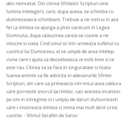
deci neincetat. Din citirea Sfintelor Scripturi vine
lumina in­telegerii, care, dupa aceea, se schimba cu
dumne­ze­iasca schimbare. Trebuie a ne instrui in asa
fel ca mintea sa ajunga a pluti oarecum in Legea
Dom­nu­lui, dupa calauzirea careia se cuvine a ne
intocmi si viata. Cind omul isi in­­tr‑ar­­meaza sufletul cu
cu­vin­tul lui Dumnezeu, el se umple de acea inte­lep­­­
ciune care‑l ajuta sa deosebeasca ce este bine si ce
este rau. Citi­rea sa se faca in singuratate si toata
luarea‑aminte sa fie adincita in adevarurile Sfintei
Scrip­­turi, din care sa primeasca intr‑insul acea cal­du­ra
care porneste izvorul la­crimilor, caci acestea incal­zesc
pe om in intregime si‑l umplu de daruri du­hovnicesti
care‑i invio­reaza min­tea si inima mai mult decit orice
cuvinte. - Sfintul Serafim de Sarov