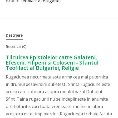
Brand:
Teofilact Al Bulgariei
Descriere
Recenzii (0)
Tilcuirea Epistolelor catre Galateni,
Efeseni, Filipeni si Coloseni - Sfantul
Teofilact al Bulgariei, Religie
Rugaciunea necurmata este arma cea mai puterni­ca
in drumul desavirsirii sufletesti. Sfinta rugaciune este
aceea care coboara asupra omului darul Du­hului
Sfint. Taina rugaciunii nu se indeplineste in anumite
ore hotarite, caci toata vremea ce ramine in afara
aces­tora este timp pierdut. Rugaciunea trebuie facuta