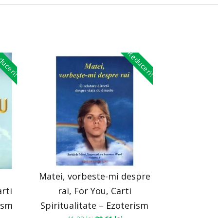
uceri!
Reduceri!
Matei, vorbeste-mi despre
rti
rai, For You, Carti
rism
Spiritualitate – Ezoterism