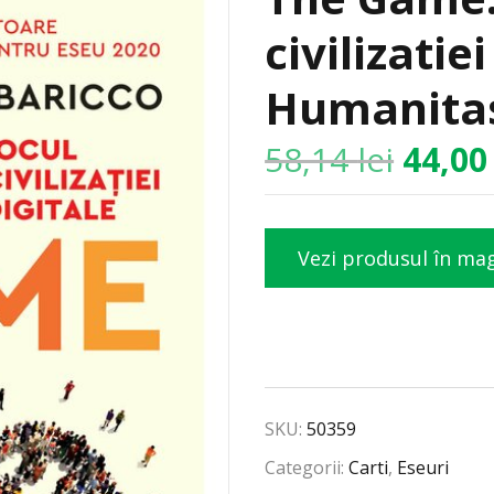
civilizatiei
Humanitas
58,14
lei
44,0
Vezi produsul în ma
SKU:
50359
Categorii:
Carti
,
Eseuri