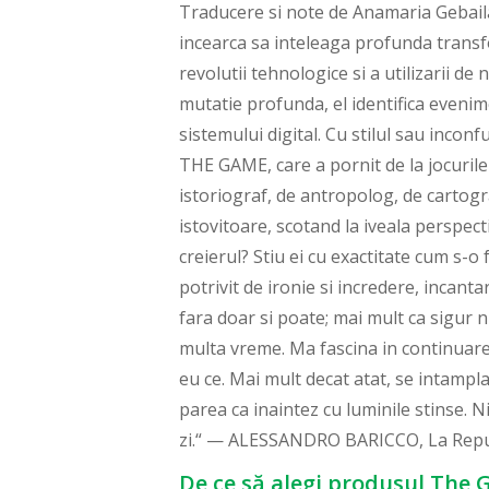
Traducere si note de Anamaria Gebail
incearca sa inteleaga profunda transfo
revolutii tehnologice si a utilizarii de
mutatie profunda, el identifica evenim
sistemului digital. Cu stilul sau inconf
THE GAME, care a pornit de la jocurile 
istoriograf, de antropolog, de cartogr
istovitoare, scotand la iveala perspect
creierul? Stiu ei cu exactitate cum s-o 
potrivit de ironie si incredere, incant
fara doar si poate; mai mult ca sigur
multa vreme. Ma fascina in continuare
eu ce. Mai mult decat atat, se intampla
parea ca inaintez cu luminile stinse. N
zi.“ — ALESSANDRO BARICCO, La Repu
De ce să alegi produsul The Ga