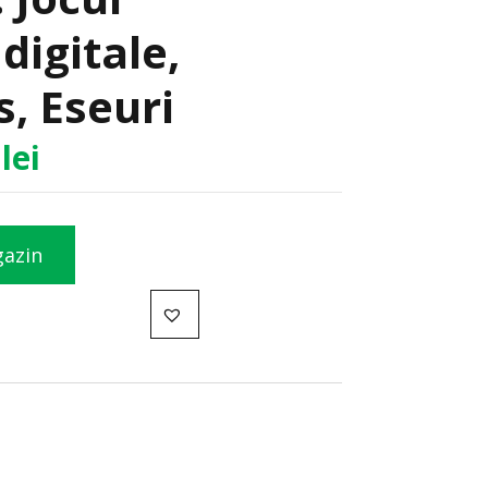
 digitale,
, Eseuri
0
lei
gazin