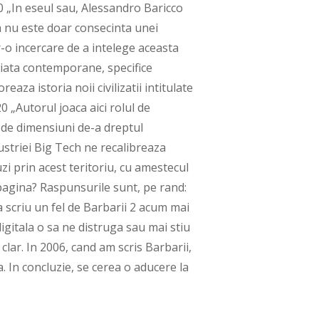
 „In eseul sau, Alessandro Baricco
a nu este doar consecinta unei
tr-o incercare de a intelege aceasta
 viata contemporane, specifice
eaza istoria noii civilizatii intitulate
0 „Autorul joaca aici rolul de
e de dimensiuni de-a dreptul
dustriei Big Tech ne recalibreaza
uzi prin acest teritoriu, cu amestecul
a pagina? Raspunsurile sunt, pe rand:
 scriu un fel de Barbarii 2 acum mai
gitala o sa ne distruga sau mai stiu
clar. In 2006, cand am scris Barbarii,
a. In concluzie, se cerea o aducere la