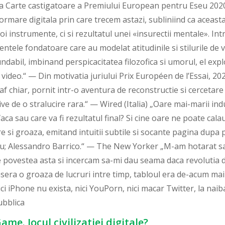
a Carte castigatoare a Premiului European pentru Eseu 2020
rmare digitala prin care trecem astazi, subliniind ca aceast
 noi instrumente, ci si rezultatul unei «insurectii mentale». In
entele fondatoare care au modelat atitudinile si stilurile de
undabil, imbinand perspicacitatea filozofica si umorul, el explor
video.“ — Din motivatia juriului Prix Européen de l’Essai, 202
af chiar, pornit intr-o aventura de reconstructie si cercetar
ive de o stralucire rara.“ — Wired (Italia) „Oare mai-marii in
faca sau care va fi rezultatul final? Si cine oare ne poate cala
are si groaza, emitand intuitii subtile si socante pagina dup
 nu; Alessandro Barrico.“ — The New Yorker „M-am hotarat sa
 povestea asta si incercam sa-mi dau seama daca revolutia di
sera o groaza de lucruri intre timp, tabloul era de-acum mai 
ici iPhone nu exista, nici YouPorn, nici macar Twitter, la naib
bblica
me. Jocul civilizatiei digitale?