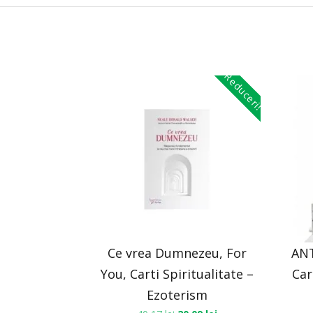
Reduceri!
Ce vrea Dumnezeu, For
ANT
You, Carti Spiritualitate –
Car
Ezoterism