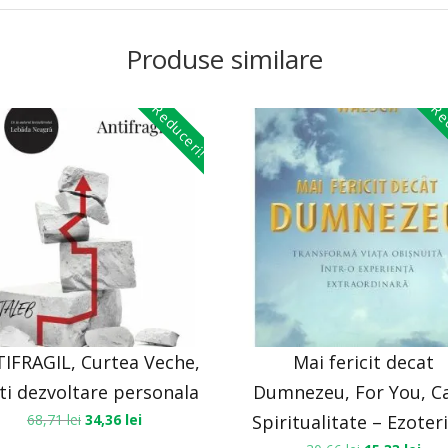
Produse similare
Reduceri!
Red
IFRAGIL, Curtea Veche,
Mai fericit decat
ti dezvoltare personala
Dumnezeu, For You, Ca
68,71
lei
34,36
lei
Spiritualitate – Ezote