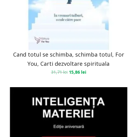
Cand totul se schimba, schimba totul, For
You, Carti dezvoltare spirituala
31,71
lei
15,86
lei