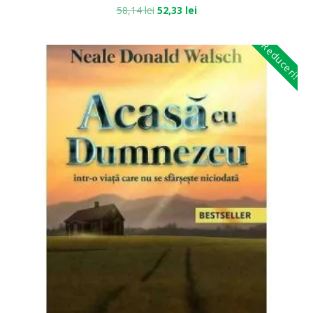
58,14
lei
52,33
lei
Reduceri!