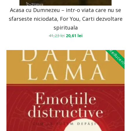
Acasa cu Dumnezeu – intr-o viata care nu se
sfarseste niciodata, For You, Carti dezvoltare
spirituala
41,23
lei
20,61
lei
Reduceri!