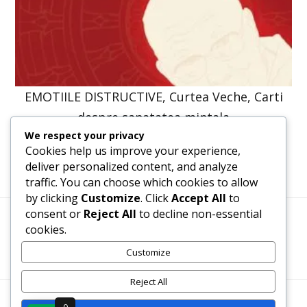
EMOTIILE DISTRUCTIVE, Curtea Veche, Carti
despre sanatatea mintala
We respect your privacy
61,31
lei
46,40
lei
Cookies help us improve your experience,
deliver personalized content, and analyze
traffic. You can choose which cookies to allow
by clicking
Customize
. Click
Accept All
to
consent or
Reject All
to decline non-essential
cookies.
Termeni, Condiții & Protecția Datelor (GDPR)
Customize
Reject All
WWW.RECENZII-CARTI.RO ©2026 TOATE DREPTURILE