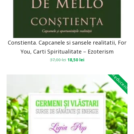
Constienta. Capcanele si sansele realitatii, For
You, Carti Spiritualitate – Ezoterism
37,00
lei
18,50
lei
Reduceri!