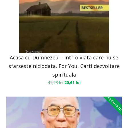
Acasa cu Dumnezeu – intr-o viata care nu se
sfarseste niciodata, For You, Carti dezvoltare
spirituala
41,23
lei
20,61
lei
Reduceri!