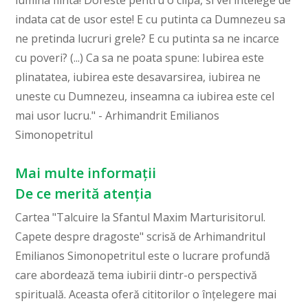
lumina fiinta! Doreste pentru o clipa, si vei intelege de
indata cat de usor este! E cu putinta ca Dumnezeu sa
ne pretinda lucruri grele? E cu putinta sa ne incarce
cu poveri? (...) Ca sa ne poata spune: Iubirea este
plinatatea, iubirea este desavarsirea, iubirea ne
uneste cu Dumnezeu, inseamna ca iubirea este cel
mai usor lucru." - Arhimandrit Emilianos
Simonopetritul
Mai multe informații
De ce merită atenția
Cartea "Talcuire la Sfantul Maxim Marturisitorul.
Capete despre dragoste" scrisă de Arhimandritul
Emilianos Simonopetritul este o lucrare profundă
care abordează tema iubirii dintr-o perspectivă
spirituală. Aceasta oferă cititorilor o înțelegere mai