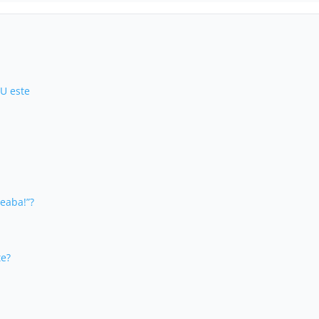
NU este
reaba!”?
te?