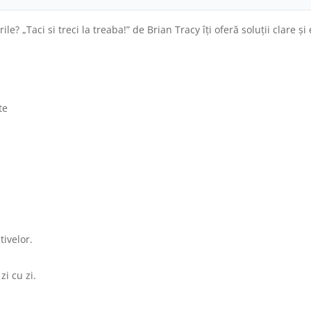
rile? „Taci si treci la treaba!” de Brian Tracy îți oferă soluții clare ș
te
tivelor.
zi cu zi.