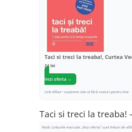
Taci si treci la treaba!, Curtea V
24 lei
Vezi oferta →
Link afiliat • susținem site-ul fără costuri pentru tine
Taci si treci la treaba
Notă: Linkurile marcate „Vezi oferta” sunt linkuri de afi