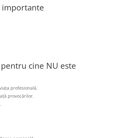
ci importante
/ pentru cine NU este
iața profesională.
ață provocărilor.
.