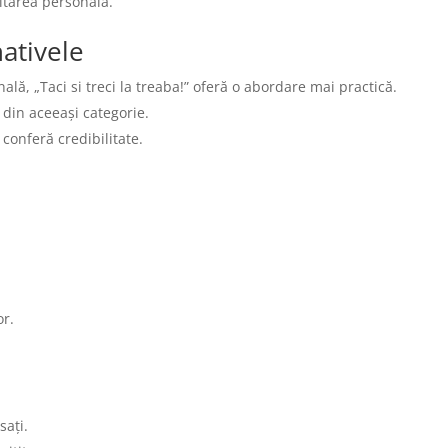
ltarea personală.
ativele
ală, „Taci si treci la treaba!” oferă o abordare mai practică.
i din aceeași categorie.
 conferă credibilitate.
or.
sați.