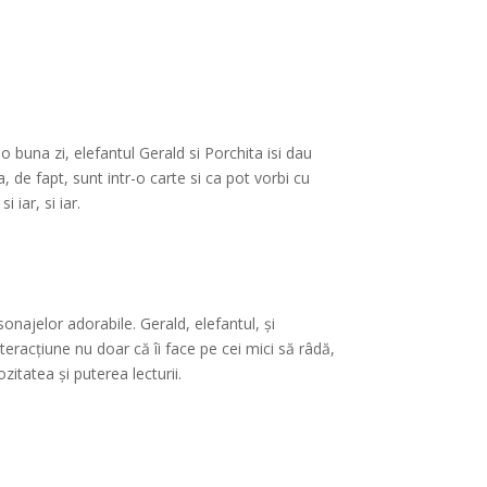
o buna zi, elefantul Gerald si Porchita isi dau
a, de fapt, sunt intr-o carte si ca pot vorbi cu
 iar, si iar.
onajelor adorabile. Gerald, elefantul, și
teracțiune nu doar că îi face pe cei mici să râdă,
itatea și puterea lecturii.