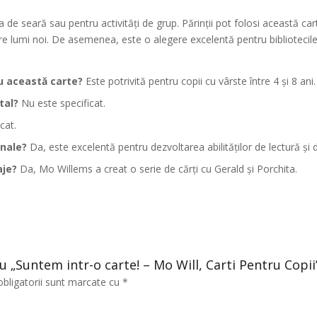
a de seară sau pentru activități de grup. Părinții pot folosi această ca
ătre lumi noi. De asemenea, este o alegere excelentă pentru bibliotecile
u această carte?
Este potrivită pentru copii cu vârste între 4 și 8 ani.
tal?
Nu este specificat.
cat.
onale?
Da, este excelentă pentru dezvoltarea abilităților de lectură și d
aje?
Da, Mo Willems a creat o serie de cărți cu Gerald și Porchita.
ru „Suntem intr-o carte! – Mo Will, Carti Pentru Copii
obligatorii sunt marcate cu
*