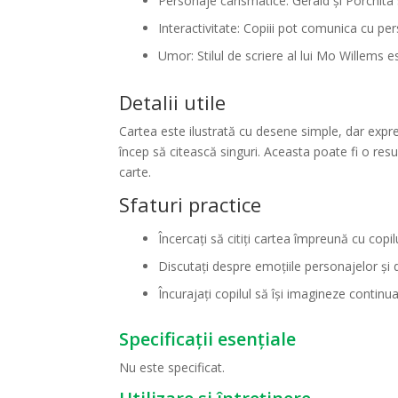
Personaje carismatice: Gerald și Porchita 
Interactivitate: Copiii pot comunica cu pe
Umor: Stilul de scriere al lui Mo Willems e
Detalii utile
Cartea este ilustrată cu desene simple, dar expres
încep să citească singuri. Aceasta poate fi o res
carte.
Sfaturi practice
Încercați să citiți cartea împreună cu copi
Discutați despre emoțiile personajelor și
Încurajați copilul să își imagineze continu
Specificații esențiale
Nu este specificat.