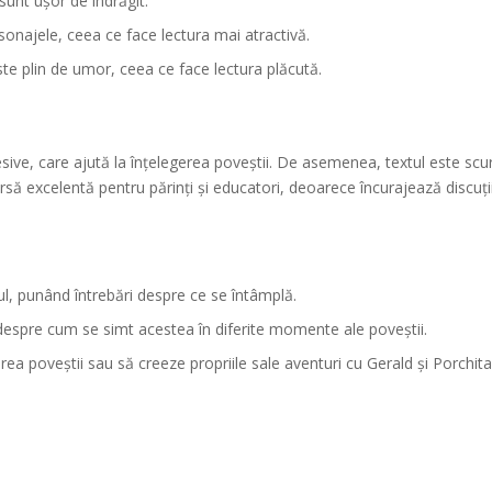
sunt ușor de îndrăgit.
rsonajele, ceea ce face lectura mai atractivă.
ste plin de umor, ceea ce face lectura plăcută.
ive, care ajută la înțelegerea poveștii. De asemenea, textul este scurt ș
ursă excelentă pentru părinți și educatori, deoarece încurajează discuț
lul, punând întrebări despre ce se întâmplă.
 despre cum se simt acestea în diferite momente ale poveștii.
area poveștii sau să creeze propriile sale aventuri cu Gerald și Porchita