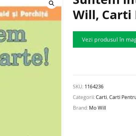
Will, Carti
Vezi produsul în ma
SKU:
1164236
Categorii:
Carti
,
Carti Pentr
Brand:
Mo Will