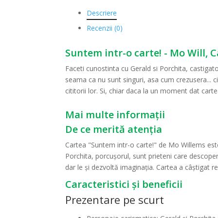
Descriere
Recenzii (0)
Suntem intr-o carte! - Mo Will, C
Faceti cunostinta cu Gerald si Porchita, castigato
seama ca nu sunt singuri, asa cum crezusera... cine
cititorii lor. Si, chiar daca la un moment dat cartea 
Mai multe informații
De ce merită atenția
Cartea "Suntem intr-o carte!" de Mo Willems este 
Porchita, porcușorul, sunt prieteni care descoperă
dar le și dezvoltă imaginația. Cartea a câștigat 
Caracteristici și beneficii
Prezentare pe scurt