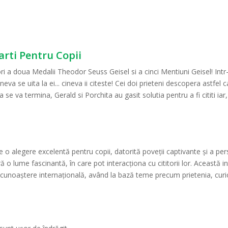
arti Pentru Copii
ri a doua Medalii Theodor Seuss Geisel si a cinci Mentiuni Geisel! Intr-
va se uita la ei... cineva ii citeste! Cei doi prieteni descopera astfel c
se va termina, Gerald si Porchita au gasit solutia pentru a fi cititi iar, si
o alegere excelentă pentru copii, datorită poveții captivante și a pers
 o lume fascinantă, în care pot interacționa cu cititorii lor. Această in
recunoaștere internațională, având la bază teme precum prietenia, curioz