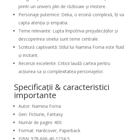
printr-un univers plin de războaie și mistere.
Personaje puternice: Deka, o eroină complexă, îți va
capta atenția și empatia.
Teme relevante: Lupta împotriva prejudecăților și
descoperirea sinelui sunt teme centrale.
Scriitură captivantă: Stilul lui Namina Forna este fluid
și incitant.
Recenzii excelente: Criticii laudă cartea pentru
acțiunea sa și complexitatea personajelor.
Specificații & caracteristici
importante
Autor: Namina Forna
Gen: Fictiune, Fantasy
Număr de pagini: 400
Format: Hardcover, Paperback
ISBN: 978-606-40-1234-5