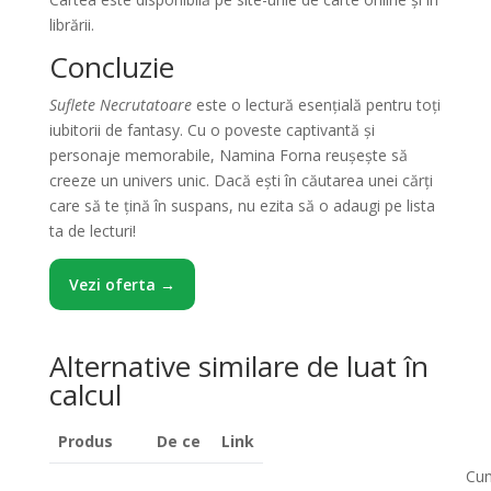
librării.
Concluzie
Suflete Necrutatoare
este o lectură esențială pentru toți
iubitorii de fantasy. Cu o poveste captivantă și
personaje memorabile, Namina Forna reușește să
creeze un univers unic. Dacă ești în căutarea unei cărți
care să te țină în suspans, nu ezita să o adaugi pe lista
ta de lecturi!
Vezi oferta →
Alternative similare de luat în
calcul
Produs
De ce
Link
Cu