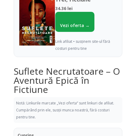
34.36 lei
Vezi oferta →
Link afiliat • susținem site-ul fără
costuri pentru tine
Suflete Necrutatoare – O
Aventură Epică în
Fictiune
Notă: Linkurile marcate „Vezi oferta” sunt linkuri de afiliat.
Cumpărând prin ele, susții munca noastră, fără costuri
pentru tine.
Cuprins