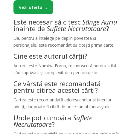
Vezi oferta →
Este necesar să citesc
Sânge Auriu
înainte de
Suflete Necrutatoare
?
Da, pentru a înțelege pe deplin povestea și
personajele, este recomandat să citești prima carte.
Cine este autorul cărții?
Autorul este Namina Forna, recunoscută pentru stilul
său captivant și complexitatea personajelor.
Ce vârstă este recomandată
pentru citirea acestei cărți?
Cartea este recomandată adolescenților și tinerilor
adulți, dar poate fi citită de orice fan al fantasy-ului.
Unde pot cumpăra
Suflete
Necrutatoare
?
Cartea este disponibilă pe site-urile de carte online și în