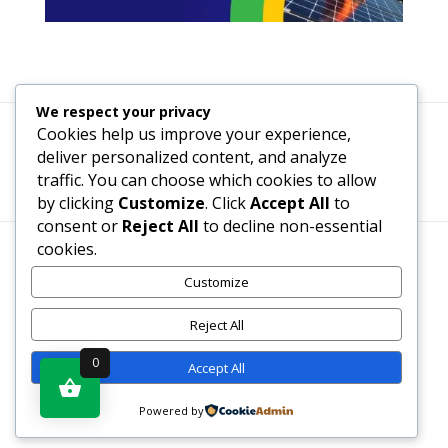
We respect your privacy
Cookies help us improve your experience,
Termeni, Condiții & Protecția Datelor (GDPR)
deliver personalized content, and analyze
traffic. You can choose which cookies to allow
by clicking
Customize
. Click
Accept All
to
consent or
Reject All
to decline non-essential
cookies.
Customize
www.recenzii-carti.ro ©2026 Toate drepturile rezervate
Reject All
0
Site realizat de
www.proweb-design.ro
Accept All
Powered by