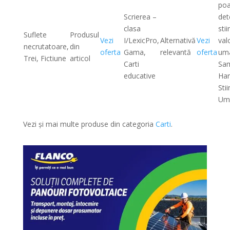
poa
Scrierea –
det
clasa
stii
Suflete
Produsul
Vezi
I/LexicPro,
Alternativă
Vezi
valo
necrutatoare,
din
oferta
Gama,
relevantă
oferta
um
Trei, Fictiune
articol
Carti
Sa
educative
Har
Stii
Um
Vezi și mai multe produse din categoria
Carti
.