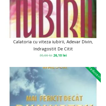
Calatoria cu viteza iubirii, Adevar Divin,
Indragostit De Citit
30,66
lei
26,10
lei
Reduceri!