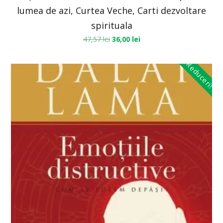
lumea de azi, Curtea Veche, Carti dezvoltare
spirituala
47,57
lei
36,00
lei
Reduceri!