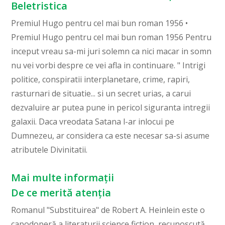
Beletristica
Premiul Hugo pentru cel mai bun roman 1956 •
Premiul Hugo pentru cel mai bun roman 1956 Pentru
inceput vreau sa-mi juri solemn ca nici macar in somn
nu vei vorbi despre ce vei afla in continuare. " Intrigi
politice, conspiratii interplanetare, crime, rapiri,
rasturnari de situatie... si un secret urias, a carui
dezvaluire ar putea pune in pericol siguranta intregii
galaxii. Daca vreodata Satana l-ar inlocui pe
Dumnezeu, ar considera ca este necesar sa-si asume
atributele Divinitatii.
Mai multe informații
De ce merită atenția
Romanul "Substituirea" de Robert A. Heinlein este o
capodoperă a literaturii science fiction, recunoscută