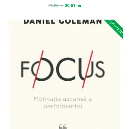
41,23
lei
20,61
lei
Reduceri!