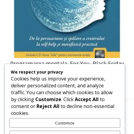
Programarea mentala, For You, Black Friday
We respect your privacy
41,23
lei
20,61
lei
Cookies help us improve your experience,
deliver personalized content, and analyze
traffic. You can choose which cookies to allow
by clicking
Customize
. Click
Accept All
to
consent or
Reject All
to decline non-essential
cookies.
Termeni, Condiții & Protecția Datelor (GDPR)
Customize