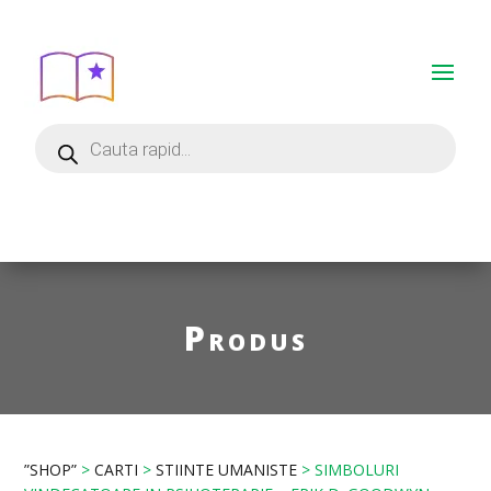
Produs
”SHOP”
>
CARTI
>
STIINTE UMANISTE
> SIMBOLURI