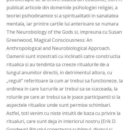
publicat articole din domeniile psihologiei religiei, a
teoriei psihodinamice si a spiritualitatii in sanatatea
mentala, iar printre cartile lui anterioare se numara
The Neurobiology of the Gods si, impreuna cu Susan
Greenwood, Magical Consciousness: An
Anthropological and Neurobiological Approach.
Oamenii sunt inzestrati cu inclinatii catre constructia
ritualica si au tendinta sa creeze ritualurile de‑a
lungul anumitor directii, in detrimentul altora, cu
„reguli" referitoare la cum ar trebui sa functioneze, la
ordinea in care lucrurile ar trebui sa se succeada, la
rolurile pe care ar trebui sa le joace participantii si la
aspectele ritualice unde sunt permise schimbari.
Astfel, toti venim cu niste intuitii de baza cu privire la
ritualuri, care sunt deja in interiorul nostru (Erik D.
Goodwyn) Ritualul conecteaza sublimul, divinul si