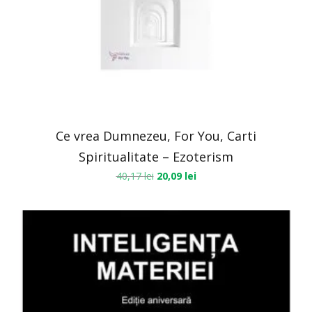
Ce vrea Dumnezeu, For You, Carti
Spiritualitate – Ezoterism
40,17
lei
20,09
lei