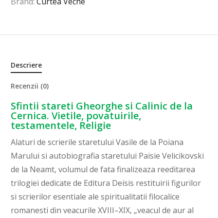
Brand:
Curtea Veche
Descriere
Recenzii (0)
Sfintii stareti Gheorghe si Calinic de la
Cernica. Vietile, povatuirile,
testamentele, Religie
Alaturi de scrierile staretului Vasile de la Poiana
Marului si autobiografia staretului Paisie Velicikovski
de la Neamt, volumul de fata finalizeaza reeditarea
trilogiei dedicate de Editura Deisis restituirii figurilor
si scrierilor esentiale ale spiritualitatii filocalice
romanesti din veacurile XVIII–XIX, „veacul de aur al