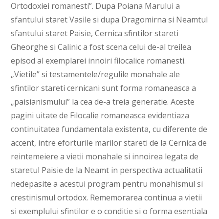
Ortodoxiei romanesti”. Dupa Poiana Marului a
sfantului staret Vasile si dupa Dragomirna si Neamtul
sfantului staret Paisie, Cernica sfintilor stareti
Gheorghe si Calinic a fost scena celui de-al treilea
episod al exemplarei innoiri filocalice romanesti.
„Vietile” si testamentele/regulile monahale ale
sfintilor stareti cernicani sunt forma romaneasca a
„paisianismului” la cea de-a treia generatie. Aceste
pagini uitate de Filocalie romaneasca evidentiaza
continuitatea fundamentala existenta, cu diferente de
accent, intre eforturile marilor stareti de la Cernica de
reintemeiere a vietii monahale si innoirea legata de
staretul Paisie de la Neamt in perspectiva actualitatii
nedepasite a acestui program pentru monahismul si
crestinismul ortodox. Rememorarea continua a vietii
si exemplului sfintilor e o conditie si o forma esentiala