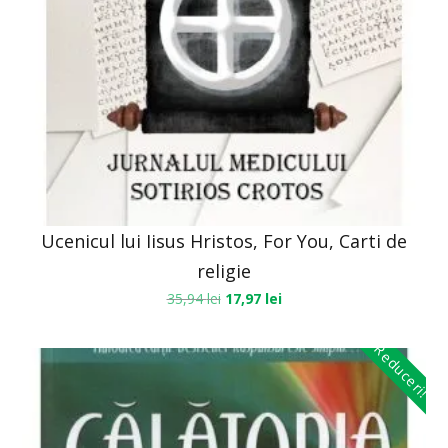
Ucenicul lui Iisus Hristos, For You, Carti de
religie
35,94
lei
17,97
lei
Reduceri!