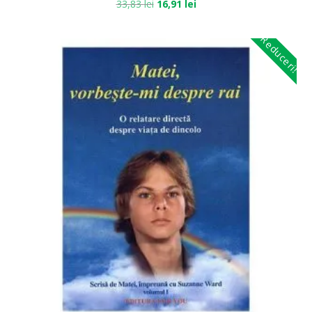
33,83
lei
16,91
lei
Reduceri!