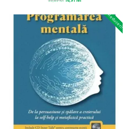
33,83
lei
16,91
lei
Reduceri!