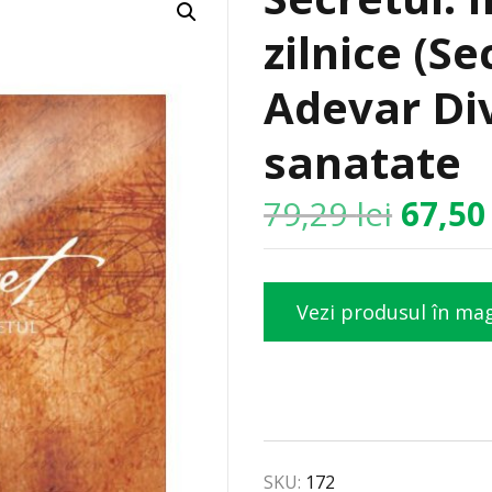
zilnice (Se
Adevar Div
sanatate
79,29
lei
67,5
Vezi produsul în ma
SKU:
172