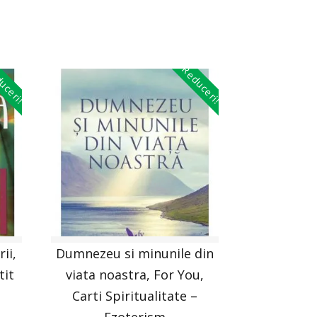
uceri!
Reduceri!
ii,
Dumnezeu si minunile din
tit
viata noastra, For You,
Carti Spiritualitate –