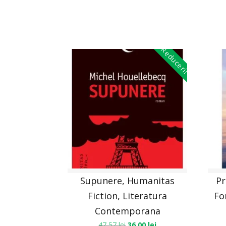
Reduceri!
Supunere, Humanitas
Pr
Fiction, Literatura
Fo
Contemporana
47,57
lei
36,00
lei