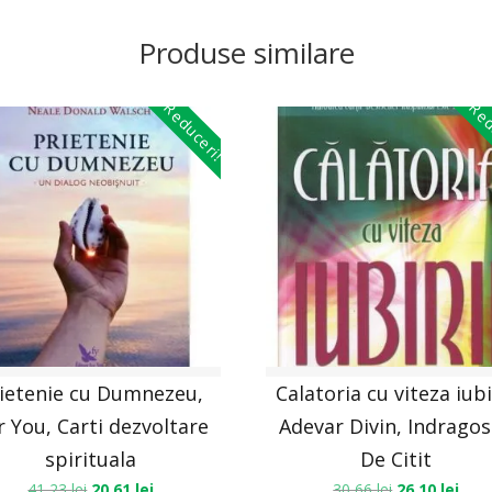
Produse similare
Reduceri!
Red
ietenie cu Dumnezeu,
Calatoria cu viteza iubir
r You, Carti dezvoltare
Adevar Divin, Indragos
spirituala
De Citit
41,23
lei
20,61
lei
30,66
lei
26,10
lei