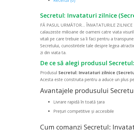
Recenzii (0)
Secretul: Invataturi zilnice (Secr
FĂ PASUL URMĂTOR… ÎNVATATURILE ZILNICE SUN
calauzeste milioane de oameni catre viata visuril
vitali pe care trebuie sa îi faci pentru a transpune
Secretului, cunostintele tale despre legea atracti
zi din viata ta.
De ce să alegi produsul Secretul: 
Produsul
Secretul: Invataturi zilnice (Secretu
Acesta este construita pentru a aduce un plus pe
Avantajele produsului Secretul: 
Livrare rapidă în toată țara
Prețuri competitive și accesibile
Cum comanzi Secretul: Invatatur