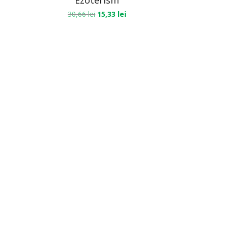
Ezoterism
30,66
lei
15,33
lei