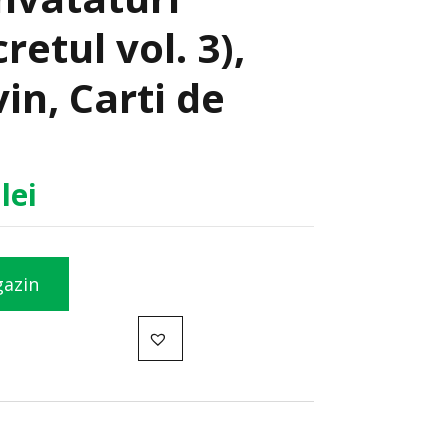
cretul vol. 3),
in, Carti de
0
lei
gazin