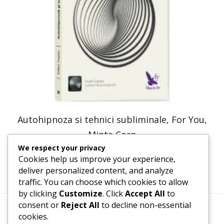
Autohipnoza si tehnici subliminale, For You,
Minte Corp
We respect your privacy
50,74
lei
25,37
lei
Cookies help us improve your experience,
deliver personalized content, and analyze
traffic. You can choose which cookies to allow
by clicking
Customize
. Click
Accept All
to
consent or
Reject All
to decline non-essential
cookies.
Termeni, Condiții & Protecția Datelor (GDPR)