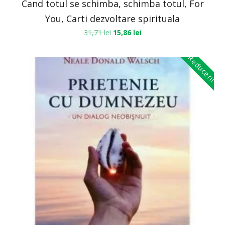
Cand totul se schimba, schimba totul, For
You, Carti dezvoltare spirituala
31,71
lei
15,86
lei
Reduceri!