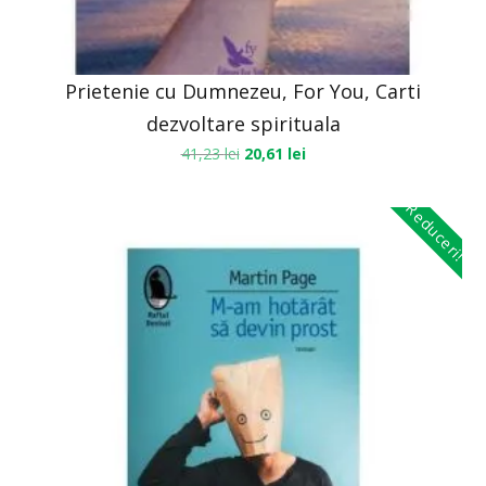
Prietenie cu Dumnezeu, For You, Carti
dezvoltare spirituala
41,23
lei
20,61
lei
Reduceri!