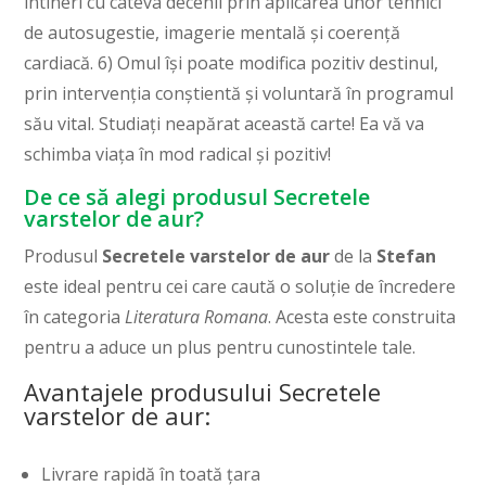
întineri cu câteva decenii prin aplicarea unor tehnici
de autosugestie, imagerie mentală şi coerenţă
cardiacă. 6) Omul îşi poate modifica pozitiv destinul,
prin intervenţia conştientă şi voluntară în programul
său vital. Studiaţi neapărat această carte! Ea vă va
schimba viaţa în mod radical şi pozitiv!
De ce să alegi produsul Secretele
varstelor de aur?
Produsul
Secretele varstelor de aur
de la
Stefan
este ideal pentru cei care caută o soluție de încredere
în categoria
Literatura Romana
. Acesta este construita
pentru a aduce un plus pentru cunostintele tale.
Avantajele produsului Secretele
varstelor de aur:
Livrare rapidă în toată țara