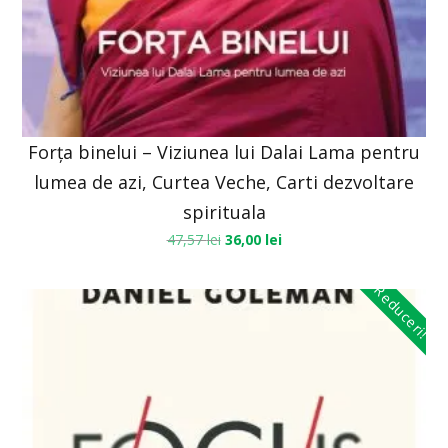
Forța binelui – Viziunea lui Dalai Lama pentru
lumea de azi, Curtea Veche, Carti dezvoltare
spirituala
47,57
lei
36,00
lei
Reduceri!