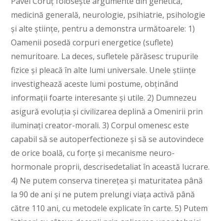
Pavel Coruţ foloseşte argumente din genetică,
medicină generală, neurologie, psihiatrie, psihologie
şi alte ştiinţe, pentru a demonstra următoarele: 1)
Oamenii posedă corpuri energetice (suflete)
nemuritoare. La deces, sufletele părăsesc trupurile
fizice şi pleacă în alte lumi universale. Unele ştiinţe
investighează aceste lumi postume, obţinând
informaţii foarte interesante şi utile. 2) Dumnezeu
asigură evoluţia şi civilizarea deplină a Omenirii prin
iluminaţi creator-morali. 3) Corpul omenesc este
capabil să se autoperfectioneze şi să se autovindece
de orice boală, cu forţe şi mecanisme neuro-
hormonale proprii, descrisedetaliat în această lucrare.
4) Ne putem conserva tinereţea şi maturitatea până
la 90 de ani şi ne putem prelungi viaţa activă până
către 110 ani, cu metodele explicate în carte. 5) Putem