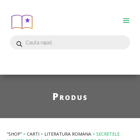
Produs
”SHOP”
>
CARTI
>
LITERATURA ROMANA
> SECRETELE