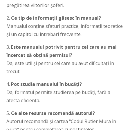
pregătirea viitorilor șoferi.
2.
Ce tip de informații găsesc în manual?
Manualul conține sfaturi practice, informații teoretice
și un capitol cu întrebări frecvente.
3.
Este manualul potrivit pentru cei care au mai
încercat să obțină permisul?
Da, este util și pentru cei care au avut dificultăți în
trecut.
4.
Pot studia manualul în bucăți?
Da, formatul permite studierea pe bucăți, fără a
afecta eficiența.
5.
Ce alte resurse recomandă autorul?
Autorul recomandă și cartea "Codul Rutier Mura în
Gura" pentru completarea cunoștințelor.