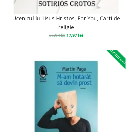
Ucenicul lui Iisus Hristos, For You, Carti de
religie
35,94
lei
17,97
lei
Reduceri!