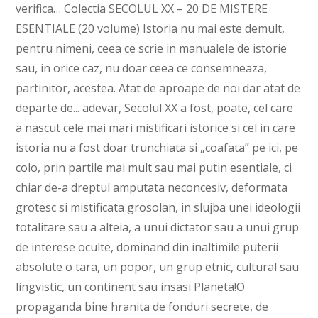
verifica… Colectia SECOLUL XX – 20 DE MISTERE
ESENTIALE (20 volume) Istoria nu mai este demult,
pentru nimeni, ceea ce scrie in manualele de istorie
sau, in orice caz, nu doar ceea ce consemneaza,
partinitor, acestea. Atat de aproape de noi dar atat de
departe de... adevar, Secolul XX a fost, poate, cel care
a nascut cele mai mari mistificari istorice si cel in care
istoria nu a fost doar trunchiata si „coafata” pe ici, pe
colo, prin partile mai mult sau mai putin esentiale, ci
chiar de-a dreptul amputata neconcesiv, deformata
grotesc si mistificata grosolan, in slujba unei ideologii
totalitare sau a alteia, a unui dictator sau a unui grup
de interese oculte, dominand din inaltimile puterii
absolute o tara, un popor, un grup etnic, cultural sau
lingvistic, un continent sau insasi Planeta!O
propaganda bine hranita de fonduri secrete, de