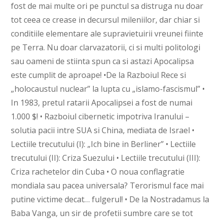
fost de mai multe ori pe punctul sa distruga nu doar
tot ceea ce crease in decursul mileniilor, dar chiar si
conditiile elementare ale supravietuirii vreunei fiinte
pe Terra. Nu doar clarvazatorii, ci si multi politologi
sau oameni de stiinta spun ca si astazi Apocalipsa
este cumplit de aproape! •De la Razboiul Rece si
„holocaustul nuclear” la lupta cu „islamo-fascismul” •
In 1983, pretul ratarii Apocalipsei a fost de numai
1.000 $! • Razboiul cibernetic impotriva Iranului –
solutia pacii intre SUA si China, mediata de Israel •
Lectiile trecutului (I): „Ich bine in Berliner” • Lectiile
trecutului (II): Criza Suezului • Lectiile trecutului (III):
Criza rachetelor din Cuba • O noua conflagratie
mondiala sau pacea universala? Terorismul face mai
putine victime decat… fulgerul! • De la Nostradamus la
Baba Vanga, un sir de profetii sumbre care se tot