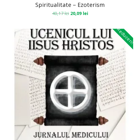
Spiritualitate – Ezoterism
40,17
lei
20,09
lei
Reduceri!