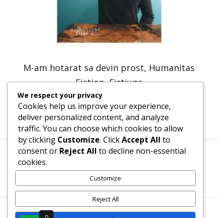
M-am hotarat sa devin prost, Humanitas
Fiction, Fictiune
We respect your privacy
30,66
lei
23,20
lei
Cookies help us improve your experience,
deliver personalized content, and analyze
traffic. You can choose which cookies to allow
by clicking
Customize
. Click
Accept All
to
consent or
Reject All
to decline non-essential
cookies.
Termeni, Condiții & Protecția Datelor (GDPR)
Customize
Reject All
WWW.RECENZII-CARTI.RO ©2026 TOATE DREPTURILE
0