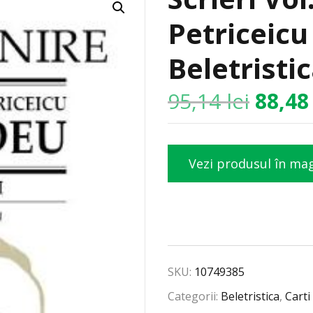
Petriceicu
Beletristi
95,14
lei
88,4
Vezi produsul în ma
SKU:
10749385
Categorii:
Beletristica
,
Carti