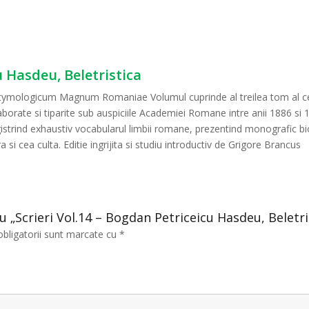
u Hasdeu, Beletristica
Etymologicum Magnum Romaniae Volumul cuprinde al treilea tom al cele
te si tiparite sub auspiciile Academiei Romane intre anii 1886 si 1
strind exhaustiv vocabularul limbii romane, prezentind monografic biog
 si cea culta. Editie ingrijita si studiu introductiv de Grigore Brancus
ru „Scrieri Vol.14 – Bogdan Petriceicu Hasdeu, Beletri
obligatorii sunt marcate cu
*