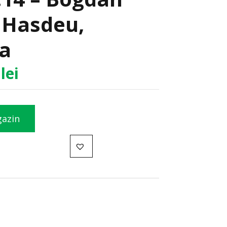
 Hasdeu,
ca
8
lei
gazin