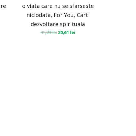
are
o viata care nu se sfarseste
niciodata, For You, Carti
dezvoltare spirituala
41,23
lei
20,61
lei