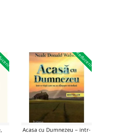
uceri!
Reduceri!
,
Acasa cu Dumnezeu – intr-