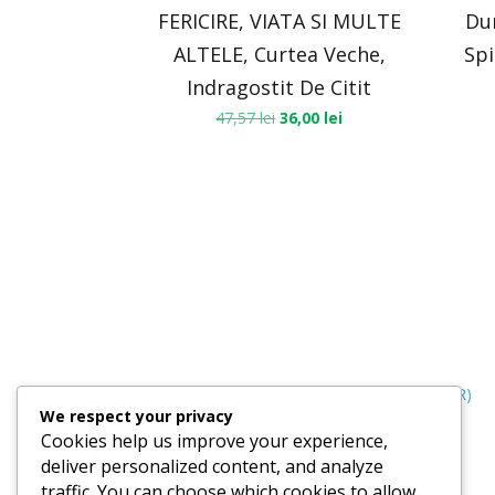
FERICIRE, VIATA SI MULTE
Du
ALTELE, Curtea Veche,
Spi
Indragostit De Citit
47,57
lei
36,00
lei
Termeni, Condiții & Protecția Datelor (GDPR)
We respect your privacy
Cookies help us improve your experience,
deliver personalized content, and analyze
traffic. You can choose which cookies to allow