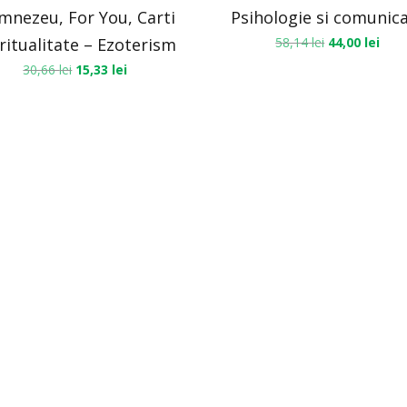
mnezeu, For You, Carti
Psihologie si comunic
ritualitate – Ezoterism
58,14
lei
44,00
lei
30,66
lei
15,33
lei