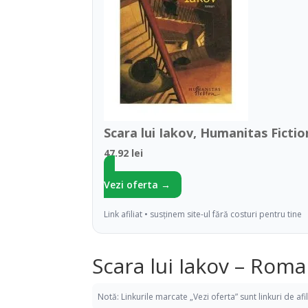
Scara lui Iakov, Humanitas Fictio
47.92 lei
Vezi oferta →
Link afiliat • susținem site-ul fără costuri pentru tine
Scara lui Iakov – Roma
Notă: Linkurile marcate „Vezi oferta” sunt linkuri de af