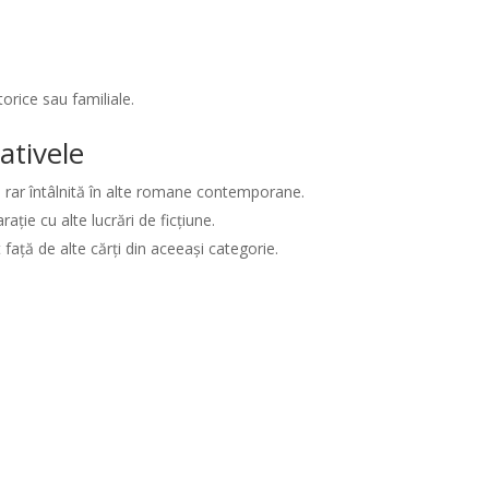
orice sau familiale.
ativele
 rar întâlnită în alte romane contemporane.
ție cu alte lucrări de ficțiune.
 față de alte cărți din aceeași categorie.