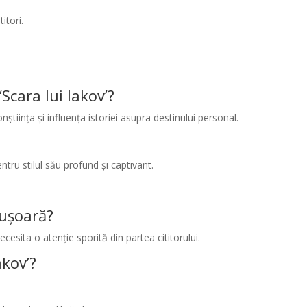
itori.
Scara lui Iakov’?
ința și influența istoriei asupra destinului personal.
tru stilul său profund și captivant.
ă ușoară?
sita o atenție sporită din partea cititorului.
akov’?