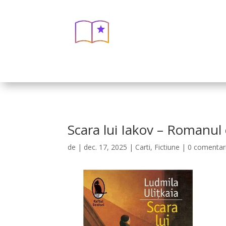
Scara lui Iakov – Romanul 
de
|
dec. 17, 2025
|
Carti
,
Fictiune
|
0 comentari