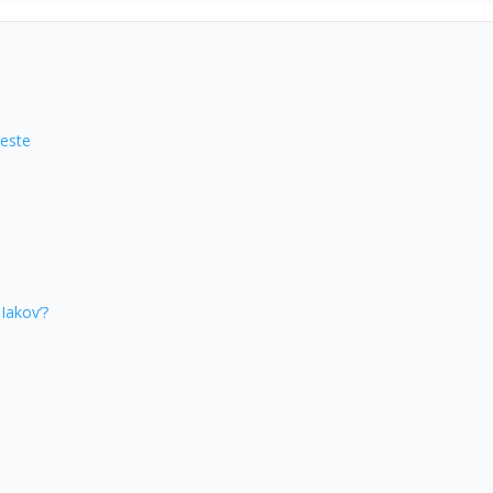
 este
Iakov’?