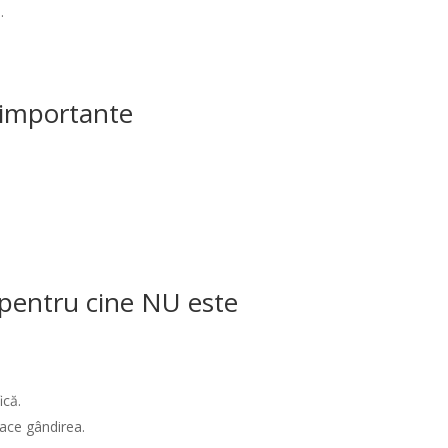
.
i importante
/ pentru cine NU este
ică.
ace gândirea.