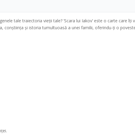
nele tale traiectoria vieții tale? ‘Scara lui Iakov’ este o carte care îți
 conștiința și istoria tumultuoasă a unei familii, oferindu-ți o poveste
ței.