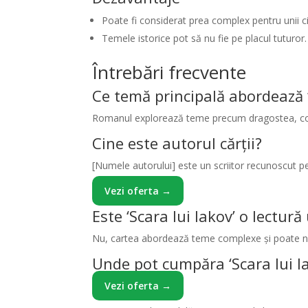
Poate fi considerat prea complex pentru unii cit
Temele istorice pot să nu fie pe placul tuturor.
Întrebări frecvente
Ce temă principală abordează ‘
Romanul explorează teme precum dragostea, conști
Cine este autorul cărții?
[Numele autorului] este un scriitor recunoscut pen
Vezi oferta →
Este ‘Scara lui Iakov’ o lectur
Nu, cartea abordează teme complexe și poate nece
Unde pot cumpăra ‘Scara lui I
Vezi oferta →